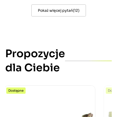
Pokaż więcej pytań
(
12
)
Propozycje
dla Ciebie
Dostępne
Dost