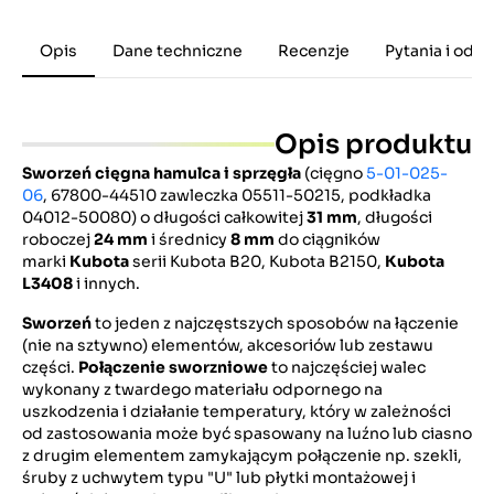
Opis
Dane techniczne
Recenzje
Pytania i odp
Opis produktu
Sworzeń cięgna hamulca i sprzęgła
(cięgno
5-01-025-
06
, 67800-44510 zawleczka 05511-50215, podkładka
04012-50080) o długości całkowitej
31 mm
, długości
roboczej
24 mm
i średnicy
8 mm
do ciągników
marki
Kubota
serii Kubota B20, Kubota B2150,
Kubota
L3408
i innych.
Sworzeń
to jeden z najczęstszych sposobów na łączenie
(nie na sztywno) elementów, akcesoriów lub zestawu
części.
Połączenie sworzniowe
to najczęściej walec
wykonany z twardego materiału odpornego na
uszkodzenia i działanie temperatury, który w zależności
od zastosowania może być spasowany na luźno lub ciasno
z drugim elementem zamykającym połączenie np. szekli,
śruby z uchwytem typu "U" lub płytki montażowej i