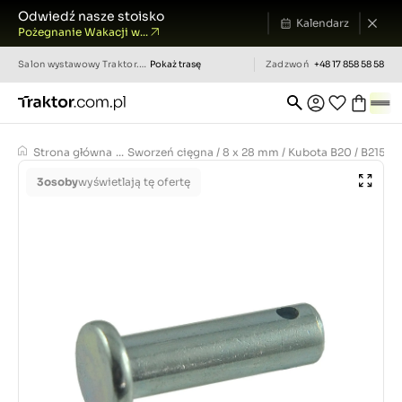
Odwiedź nasze stoisko
Kalendarz
Pożegnanie Wakacji w...
Salon wystawowy
Traktor.com.pl
Pokaż trasę
Zadzwoń
+48 17 858 58 58
Strona główna
...
Sworzeń cięgna / 8 x 28 mm / Kubota B20 / B2150 /
3
osoby
wyświetlają tę ofertę