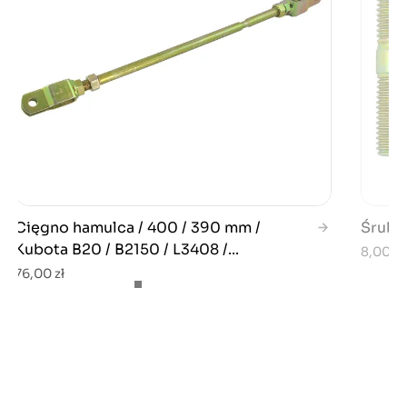
Cięgno hamulca / 400 / 390 mm /
Śruba 
Kubota B20 / B2150 / L3408 /...
8,00 zł
76,00 zł