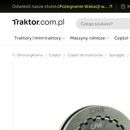
Odwiedź nasze stoisko
Pożegnanie Wakacji w...
K
Traktory i mini traktory
Maszyny rolnicze
Części
Strona główna
Części
Części do traktorów
Sprzęgło