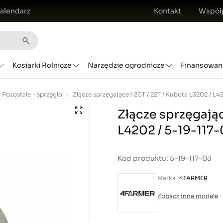
alendarz
Kontakt
Współ
Kosiarki Rolnicze
Narzędzie ogrodnicze
Finansowan
Pozostałe - sprzęgło
Złącze sprzęgając
L4202 / 5-19-117
Kod produktu: 5-19-117-03
Marka
4FARMER
Zobacz inne modele