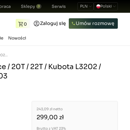
praca
Sklepy
Serwis
PLN
Polski
3
Zaloguj się
Umów rozmowę
0
ie
Nowości
Złącze sprzęgające / 20T / 22T / Kubota L3202 / L4202 / 5-19-117-03
e / 20T / 22T / Kubota L3202 /
-03
243,09 zł
netto
299,00 zł
Brutto z VAT 23%