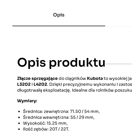
Opis
Opis produktu
Złącze sprzęgające
do ciągników
Kubota
to wysokiej j
L3202
i
L4202
. Dzięki precyzyjnemu wykonaniu i zast
długotrwałą eksploatację. Idealne dla rolników poszu
Wymiary:
Średnica: zewnętrzna: 71.50 / 54 mm,
Średnica wewnętrzna: 55 / 29 mm,
Wysokość: 15.25 mm,
Ilość zębów: 20T / 22T.