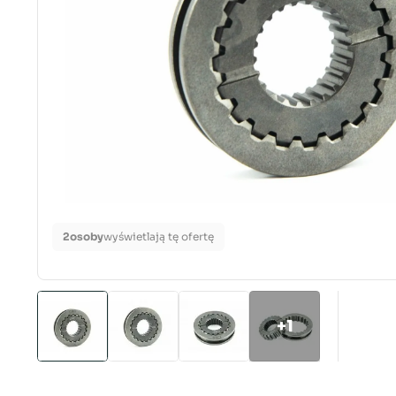
2
osoby
wyświetlają tę ofertę
+1