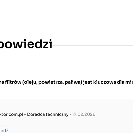
dpowiedzi
 filtrów (oleju, powietrza, paliwa) jest kluczowa dla mi
ktor.com.pl – Doradca techniczny
• 17.02.2026
iedź