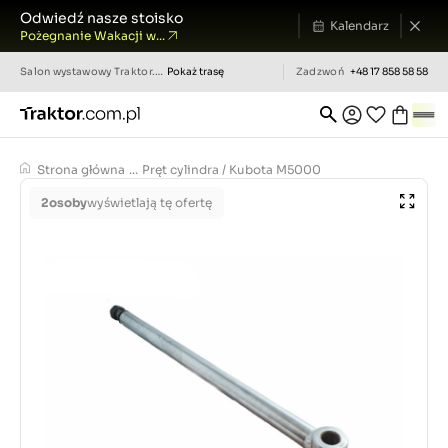
Odwiedź nasze stoisko
Kalendarz
Pożegnanie Wakacji w...
Salon wystawowy
Traktor.com.pl
Pokaż trasę
Zadzwoń
+48 17 858 58 58
Strona główna
...
Pręt cylindra / Kubota M5000
2
osoby
wyświetlają tę ofertę