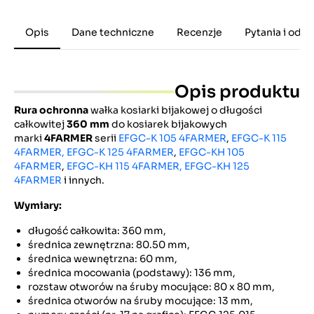
Opis
Dane techniczne
Recenzje
Pytania i odp
Opis produktu
Rura ochronna
wałka kosiarki bijakowej o długości
całkowitej
360 mm
do kosiarek bijakowych
marki
4FARMER
serii
EFGC-K 105 4FARMER
,
EFGC-K 115
4FARMER,
EFGC-K 125 4FARMER
,
EFGC-KH 105
4FARMER
,
EFGC-KH 115 4FARMER,
EFGC-KH 125
4FARMER
i innych.
Wymiary:
długość całkowita: 360 mm,
średnica zewnętrzna: 80.50 mm,
średnica wewnętrzna: 60 mm,
średnica mocowania (podstawy): 136 mm,
rozstaw otworów na śruby mocujące: 80 x 80 mm,
średnica otworów na śruby mocujące: 13 mm,