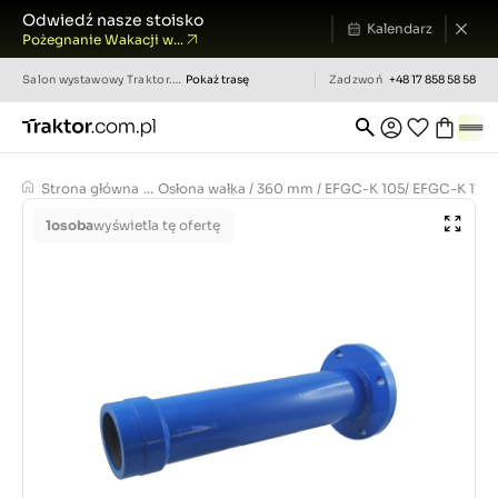
Odwiedź nasze stoisko
Kalendarz
Pożegnanie Wakacji w...
Salon wystawowy
Traktor.com.pl
Pokaż trasę
Zadzwoń
+48 17 858 58 58
Strona główna
...
Osłona wałka / 360 mm / EFGC-K 105/ EFGC-K 115
1
osoba
wyświetla tę ofertę