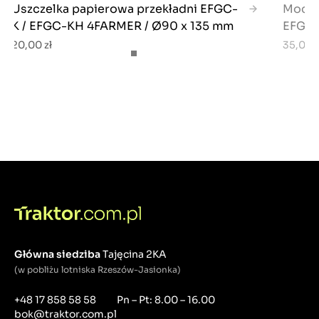
Uszczelka papierowa przekładni EFGC-
Mocow
K / EFGC-KH 4FARMER / Ø90 x 135 mm
EFGC
20,00 zł
35,00 z
Główna siedziba
Tajęcina 2KA
(w pobliżu lotniska Rzeszów-Jasionka)
+48 17 858 58 58
Pn – Pt: 8.00 – 16.00
bok@traktor.com.pl