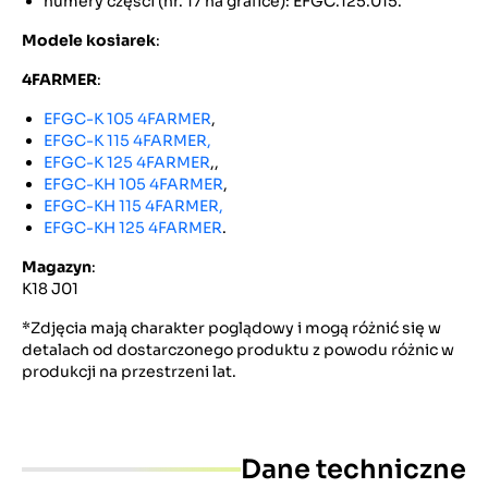
numery części (nr. 17 na grafice): EFGC.125.015.
Modele kosiarek
:
4FARMER
:
EFGC-K 105 4FARMER
,
EFGC-K 115 4FARMER,
EFGC-K 125 4FARMER
,,
EFGC-KH 105 4FARMER
,
EFGC-KH 115 4FARMER,
EFGC-KH 125 4FARMER
.
Magazyn
:
K18 J01
*Zdjęcia mają charakter poglądowy i mogą różnić się w
detalach od dostarczonego produktu z powodu różnic w
produkcji na przestrzeni lat.
Dane techniczne