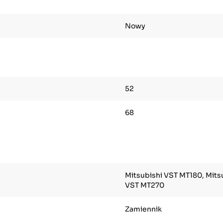
Nowy
52
68
Mitsubishi VST MT180, Mits
VST MT270
Zamiennik