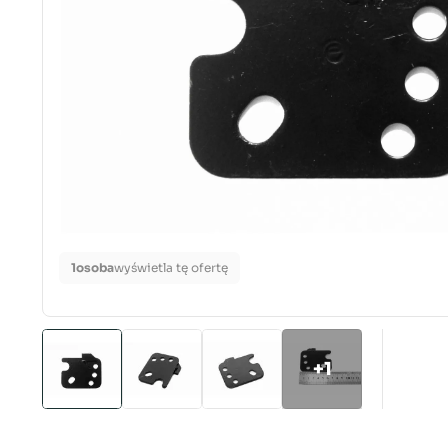
1
osoba
wyświetla tę ofertę
+1