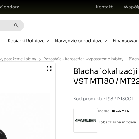
alendarz
Kontakt
Współ
Kosiarki Rolnicze
Narzędzie ogrodnicze
Finansowan
 wyposażenie kabiny
Pozostałe - karoseria i wyposażenie kabiny
Blacha lokalizacji
VST MT180 / MT2
Kod produktu: 19821713001
Marka
4FARMER
Zobacz inne modele