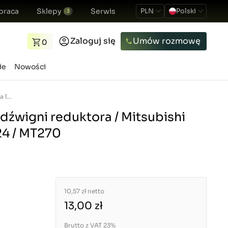
praca
Sklepy
Serwis
PLN
Polski
3
Zaloguj się
Umów rozmowę
0
ie
Nowości
Blacha lokalizacji dźwigni reduktora / Mitsubishi VST MT180 / MT224 / MT270
 dźwigni reduktora / Mitsubishi
24 / MT270
10,57 zł
netto
13,00 zł
Brutto z VAT 23%