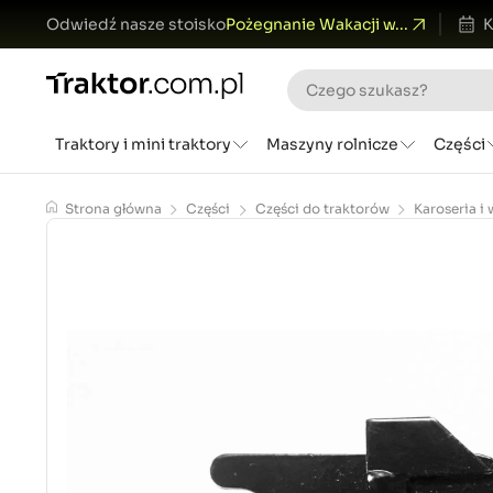
Odwiedź nasze stoisko
Pożegnanie Wakacji w...
K
Traktory i mini traktory
Maszyny rolnicze
Części
Strona główna
Części
Części do traktorów
Karoseria i