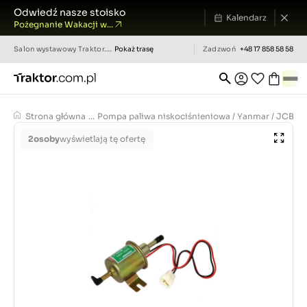
Odwiedź nasze stoisko
Kalendarz
Pożegnanie Wakacji w...
Salon wystawowy
Traktor.com.pl
Pokaż trasę
Zadzwoń
+48 17 858 58 58
Strona główna
...
Pompa paliwa niskociśnieniowa / Yanmar / JCB / Is
2
osoby
wyświetlają tę ofertę