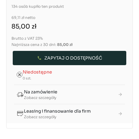
134 osób kupiło ten produkt
69,11 zł
netto
85,00 zł
Brutto z VAT 23%
Najniższa cena z 30 dni:
85,00 zł
ZAPYTAJ O DOSTĘPNOŚĆ
Niedostępne
0 szt.
Na zamówienie
Zobacz szczegóły
Leasing i finansowanie dla firm
Zobacz szczegóły