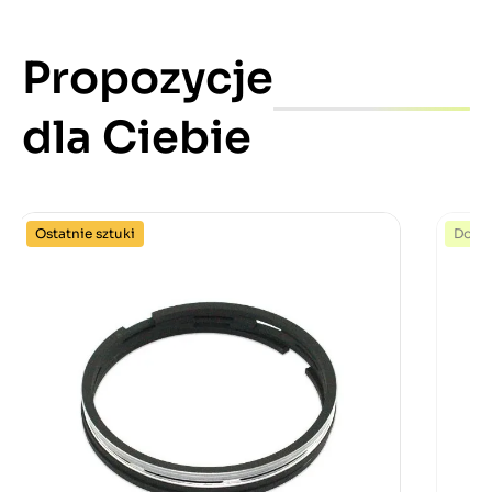
Propozycje
dla Ciebie
Ostatnie sztuki
Dost