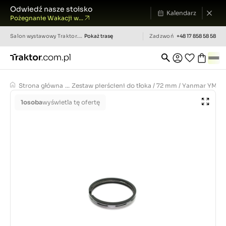
Odwiedź nasze stoisko
Kalendarz
Pożegnanie Wakacji w...
Salon wystawowy
Traktor.com.pl
Pokaż trasę
Zadzwoń
+48 17 858 58 58
Strona główna
...
Zestaw pierścieni do tłoka / 72 mm / Yanmar YM140
1
osoba
wyświetla tę ofertę