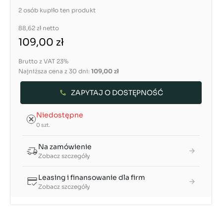
2 osób kupiło ten produkt
88,62 zł
netto
109,00 zł
Brutto z VAT 23%
Najniższa cena z 30 dni:
109,00 zł
ZAPYTAJ O DOSTĘPNOŚĆ
Niedostępne
0 szt.
Na zamówienie
Zobacz szczegóły
Leasing i finansowanie dla firm
Zobacz szczegóły