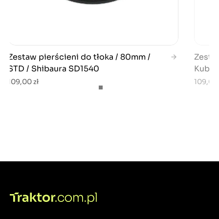
Zestaw pierścieni do tłoka / 80mm /
Zestaw
STD / Shibaura SD1540
Kubot
109,00 zł
109,00 