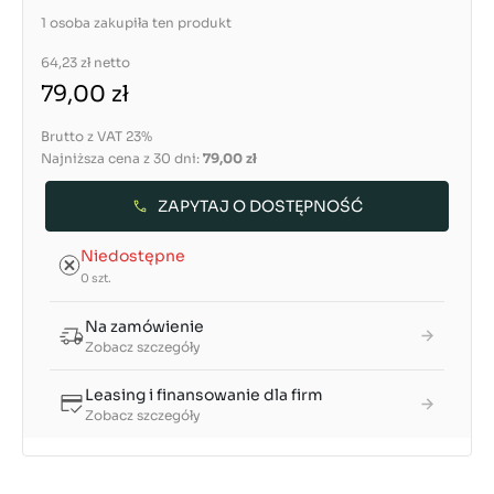
1 osoba zakupiła ten produkt
64,23 zł
netto
79,00 zł
Brutto z VAT 23%
Najniższa cena z 30 dni:
79,00 zł
ZAPYTAJ O DOSTĘPNOŚĆ
Niedostępne
0 szt.
Na zamówienie
Zobacz szczegóły
Leasing i finansowanie dla firm
Zobacz szczegóły