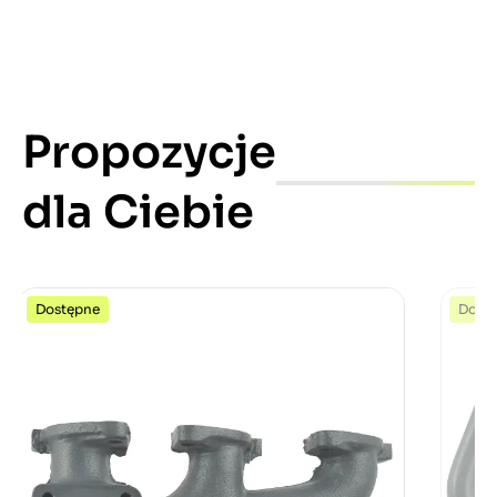
Propozycje
dla Ciebie
Dostępne
Dost