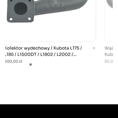
Kolektor wydechowy / Kubota L175 /
Wąż d
L185 / L1500DT / L1802 / L2002 /...
Kubot
300,00 zł
85,00 z