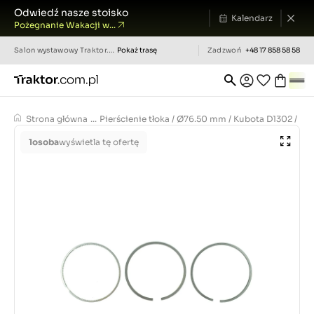
Odwiedź nasze stoisko
Kalendarz
Pożegnanie Wakacji w...
Salon wystawowy
Traktor.com.pl
Pokaż trasę
Zadzwoń
+48 17 858 58 58
Strona główna
...
Pierścienie tłoka / Ø76.50 mm / Kubota D1302 / D14
1
osoba
wyświetla tę ofertę