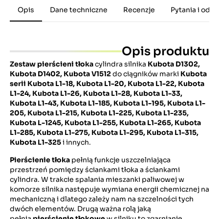
Opis
Dane techniczne
Recenzje
Pytania i odp
Opis produktu
Zestaw pierścieni tłoka
cylindra silnika
Kubota D1302,
Kubota D1402, Kubota V1512
do ciągników marki
Kubota
serii Kubota L1-18, Kubota L1-20, Kubota L1-22, Kubota
L1-24, Kubota L1-26, Kubota L1-28, Kubota L1-33,
Kubota L1-43, Kubota L1-185, Kubota L1-195, Kubota L1-
205, Kubota L1-215, Kubota L1-225, Kubota L1-235,
Kubota L-1245, Kubota L1-255, Kubota L1-265, Kubota
L1-285, Kubota L1-275, Kubota L1-295, Kubota L1-315,
Kubota L1-325
i innych.
Pierścienie tłoka
pełnią funkcje uszczelniająca
przestrzeń pomiędzy ściankami tłoka a ściankami
cylindra. W trakcie spalania mieszanki paliwowej w
komorze silnika następuje wymiana energii chemicznej na
mechaniczną i dlatego zależy nam na szczelności tych
dwóch elementów. Drugą ważna rolą jaką
pełnia
pierścienie tłokowe
w silniku to zgarnianie