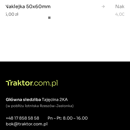
Naklejka 50x60mm
Nakle
5,00 zł
4,00 zł
Główna siedziba
Tajęcina 2KA
(w pobliżu lotniska Rzeszów-Jasionka)
+48 17 858 58 58
Pn – Pt: 8.00 – 16.00
bok@traktor.com.pl