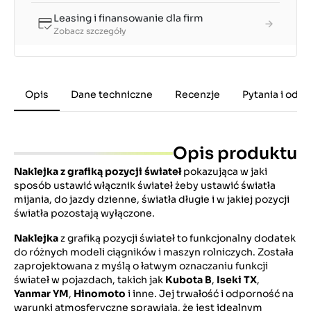
Leasing i finansowanie dla firm
Zobacz szczegóły
Opis
Dane techniczne
Recenzje
Pytania i odp
Opis produktu
Naklejka z grafiką pozycji świateł
pokazująca w jaki
sposób ustawić włącznik świateł żeby ustawić światła
mijania, do jazdy dzienne, światła długie i w jakiej pozycji
światła pozostają wyłączone.
Naklejka
z grafiką pozycji świateł to funkcjonalny dodatek
do różnych modeli ciągników i maszyn rolniczych. Została
zaprojektowana z myślą o łatwym oznaczaniu funkcji
świateł w pojazdach, takich jak
Kubota B
,
Iseki TX
,
Yanmar YM
,
Hinomoto
i inne. Jej trwałość i odporność na
warunki atmosferyczne sprawiają, że jest idealnym