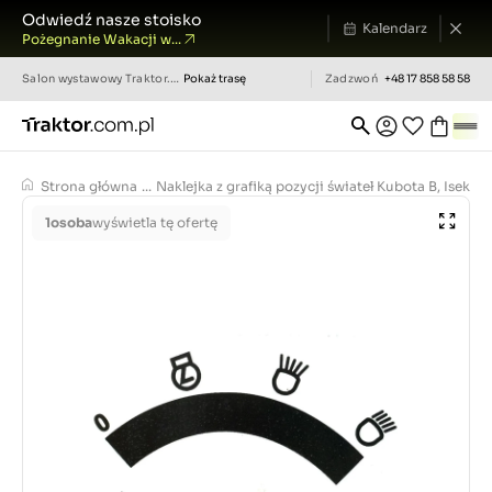
Odwiedź nasze stoisko
Kalendarz
Pożegnanie Wakacji w...
Salon wystawowy
Traktor.com.pl
Pokaż trasę
Zadzwoń
+48 17 858 58 58
Strona główna
...
Naklejka z grafiką pozycji świateł Kubota B, Iseki
1
osoba
wyświetla tę ofertę