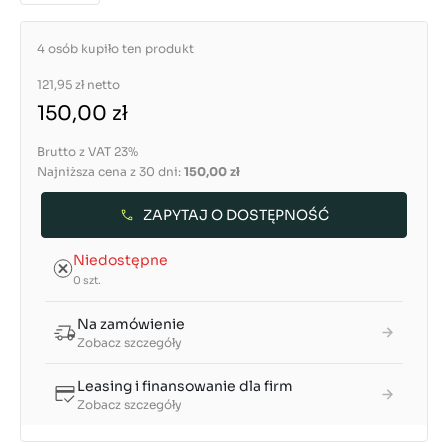
4 osób kupiło ten produkt
121,95 zł
netto
150,00 zł
Brutto z VAT 23%
Najniższa cena z 30 dni:
150,00 zł
ZAPYTAJ O DOSTĘPNOŚĆ
Niedostępne
0 szt.
Na zamówienie
Zobacz szczegóły
Leasing i finansowanie dla firm
Zobacz szczegóły