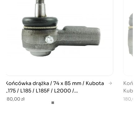
Końcówka drążka / 74 x 85 mm / Kubota
Końców
L175 / L185 / L185F / L2000 /...
Kubota
180,00 zł
180,00 