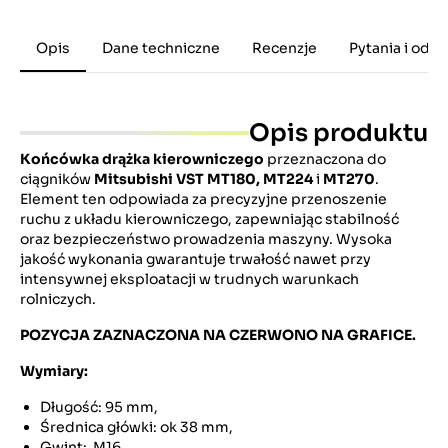
Opis
Dane techniczne
Recenzje
Pytania i odp
Opis produktu
Końcówka drążka kierowniczego
przeznaczona do
ciągników
Mitsubishi VST MT180, MT224
i
MT270
.
Element ten odpowiada za precyzyjne przenoszenie
ruchu z układu kierowniczego, zapewniając stabilność
oraz bezpieczeństwo prowadzenia maszyny. Wysoka
jakość wykonania gwarantuje trwałość nawet przy
intensywnej eksploatacji w trudnych warunkach
rolniczych.
POZYCJA ZAZNACZONA NA CZERWONO NA GRAFICE.
Wymiary:
Długość: 95 mm,
Średnica główki: ok 38 mm,
Gwint: M16,