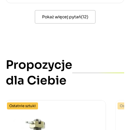
Pokaż więcej pytań
(
12
)
Propozycje
dla Ciebie
Ostatnie sztuki
Ostat