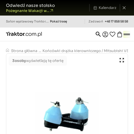
Odwiedź nasze stoisko
Kalendarz
Pożegnanie Wakacji w...
Salon wystawowy
Traktor.com.pl
Pokaż trasę
Zadzwoń
+48 17 858 58 58
Strona główna
...
Końcówki drążka kierowniczego / Mitsubishi VST
3
osoby
wyświetlają tę ofertę