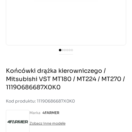
Końcówki drążka kierowniczego /
Mitsubishi VST MT180 / MT224 / MT270 /
11190686687X0K0
Kod produktu: 11190686687X0K0
Marka
4FARMER
Zobacz inne modele