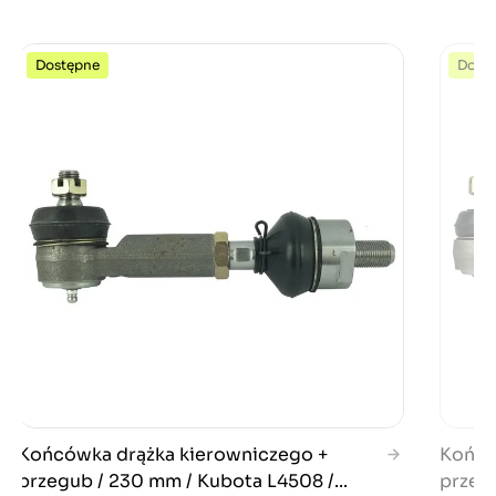
Dostępne
Dost
Końcówka drążka kierowniczego +
Końcó
przegub / 230 mm / Kubota L4508 /...
przeg