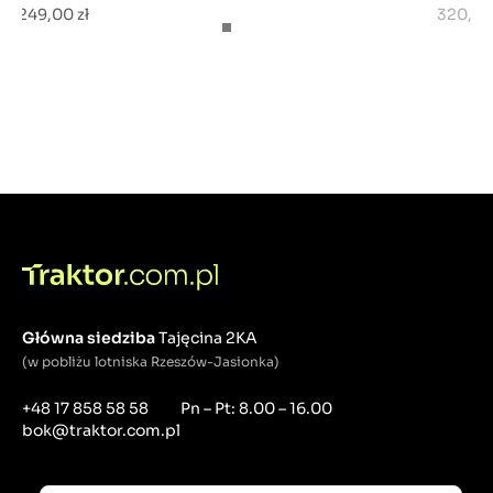
249,00 zł
320,00
Główna siedziba
Tajęcina 2KA
(w pobliżu lotniska Rzeszów-Jasionka)
+48 17 858 58 58
Pn – Pt: 8.00 – 16.00
bok@traktor.com.pl