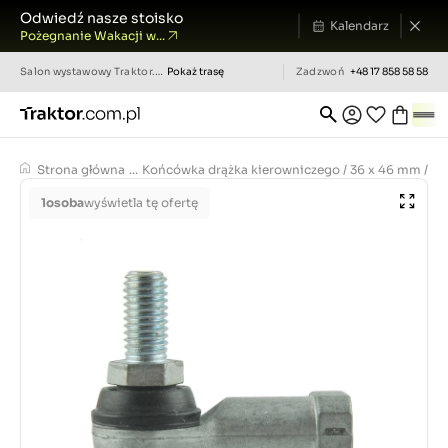
Odwiedź nasze stoisko
Kalendarz
Pożegnanie Wakacji w...
Salon wystawowy
Traktor.com.pl
Pokaż trasę
Zadzwoń
+48 17 858 58 58
Strona główna
...
Końcówka drążka kierowniczego / 36 x 46 mm / L
1
osoba
wyświetla tę ofertę