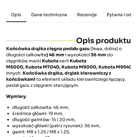
Opis
Dane techniczne
Recenzje
Pytania i odp
Opis produktu
Końcówka drążka cięgna pedału gazu
(lewa, dolna)
o
długości całkowite
j 46 mm
i wysokości
36 mm
do
ciągników
marki
Kubota
serii
Kubota
M5000,
Kubota
M7040,
Kubota
M9000,
Kubota
M9540
i
innych.
Końcówka drążka, drążek kierowniczy z
końcówkami
to element układu kierowniczego łączący.
pedał gazu z cięgnem sterującym.
Wymiary
:
długość całkowita: 46 mm,
średnica główki: 19 mm,
długość gwintów: 15 / 20 mm,
wysokość główki (patrz rysunek): 36 mm,
gwint: M8 x 1.25 / M8 x 1.25,