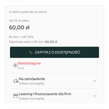
2 osób kupiło ten produkt
48,78 zł
netto
60,00 zł
Brutto z VAT 23%
Najniższa cena z 30 dni:
60,00 zł
ZAPYTAJ O DOSTĘPNOŚĆ
Niedostępne
0 szt.
Na zamówienie
Zobacz szczegóły
Leasing i finansowanie dla firm
Zobacz szczegóły