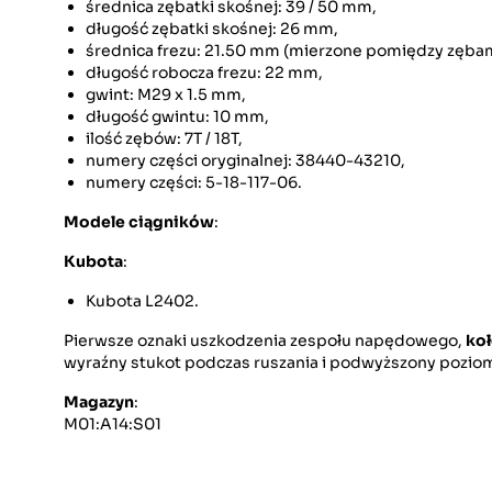
średnica zębatki skośnej: 39 / 50 mm,
długość zębatki skośnej: 26 mm,
średnica frezu: 21.50 mm (mierzone pomiędzy zębam
długość robocza frezu: 22 mm,
gwint: M29 x 1.5 mm,
długość gwintu: 10 mm,
ilość zębów: 7T / 18T,
numery części oryginalnej: 38440-43210,
numery części: 5-18-117-06.
Modele ciągników
:
Kubota
:
Kubota L2402.
Pierwsze oznaki uszkodzenia zespołu napędowego,
koł
wyraźny stukot podczas ruszania i podwyższony poziom
Magazyn
:
M01:A14:S01