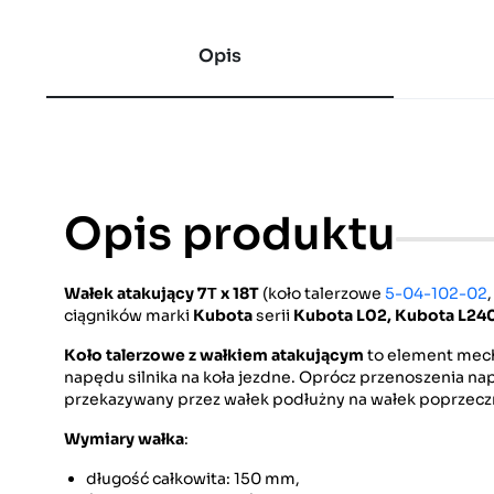
Opis
Opis produktu
Wałek atakujący
7Τ x 18T
(koło talerzowe
5-04-102-02
ciągników marki
Kubota
serii
Kubota L02, Kubota L24
Koło talerzowe z wałkiem atakującym
to element mech
napędu silnika na koła jezdne. Oprócz przenoszenia n
przekazywany przez wałek podłużny na wałek poprzeczn
Wymiary wałka
:
długość całkowita: 150 mm,