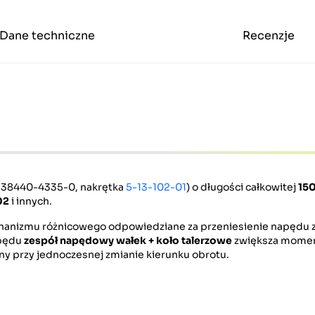
Dane techniczne
Recenzje
, 38440-4335-0, nakrętka
5-13-102-01
) o długości całkowitej
15
02
i innych.
anizmu różnicowego odpowiedziane za przeniesienie napędu 
apędu
zespół napędowy
wałek + koło talerzowe
zwiększa momen
y przy jednoczesnej zmianie kierunku obrotu.