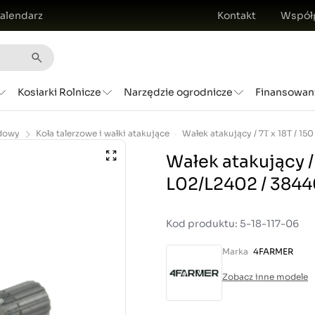
alendarz
Kontakt
Współ
Kosiarki Rolnicze
Narzędzie ogrodnicze
Finansowan
dowy
Koła talerzowe i wałki atakujące
Wałek atakujący /
L02/L2402 / 3844
Kod produktu: 5-18-117-06
Marka
4FARMER
Zobacz inne modele