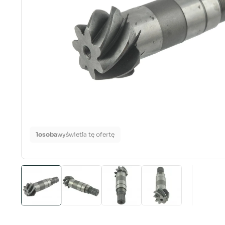
1
osoba
wyświetla tę ofertę