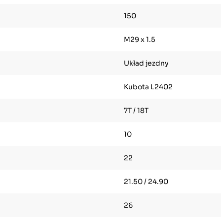
150
M29 x 1.5
Układ jezdny
Kubota L2402
7T / 18T
10
22
21.50 / 24.90
26