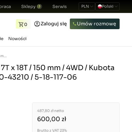
praca
Sklepy
Serwis
PLN
Polski
3
Zaloguj się
Umów rozmowę
0
ie
Nowości
Wałek atakujący / 7Τ x 18T / 150 mm / 4WD / Kubota L02/L2402 / 38440-43210 / 5-18-117-06
 7Τ x 18T / 150 mm / 4WD / Kubota
0-43210 / 5-18-117-06
487,80 zł
netto
600,00 zł
Brutto z VAT 23%