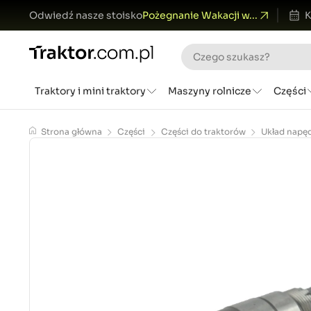
Odwiedź nasze stoisko
Pożegnanie Wakacji w...
K
Traktory i mini traktory
Maszyny rolnicze
Części
Strona główna
Części
Części do traktorów
Układ napę