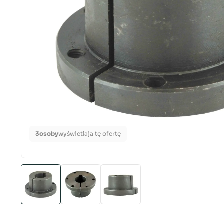
3
osoby
wyświetlają tę ofertę