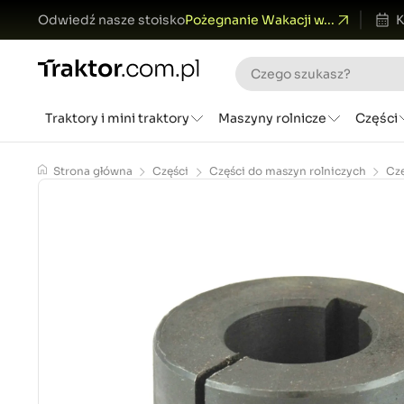
Odwiedź nasze stoisko
Pożegnanie Wakacji w...
K
Traktory i mini traktory
Maszyny rolnicze
Części
Strona główna
Części
Części do maszyn rolniczych
Cz