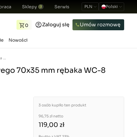
praca
Sklepy
Serwis
PLN
Polski
3
Zaloguj się
Umów rozmowę
0
ie
Nowości
Piasta koła pasowego 70x35 mm rębaka WC-8
owego 70x35 mm rębaka WC-8
3 osób kupiło ten produkt
96,75 zł
netto
119,00 zł
Brutto z VAT 23%