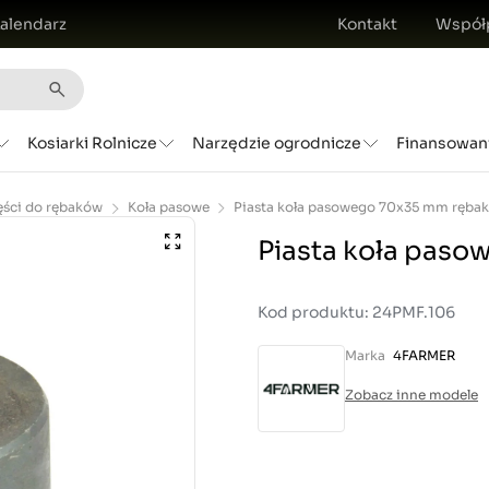
alendarz
Kontakt
Współ
Kosiarki Rolnicze
Narzędzie ogrodnicze
Finansowan
ęści do rębaków
Koła pasowe
Piasta koła pas
Kod produktu: 24PMF.106
Marka
4FARMER
Zobacz inne modele