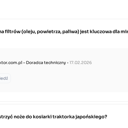
 filtrów (oleju, powietrza, paliwa) jest kluczowa dla mi
ktor.com.pl – Doradca techniczny
• 17.02.2026
iedź
trzyć noże do kosiarki traktorka japońskiego?