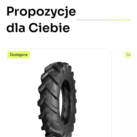
Propozycje
dla Ciebie
Dostępne
Dost