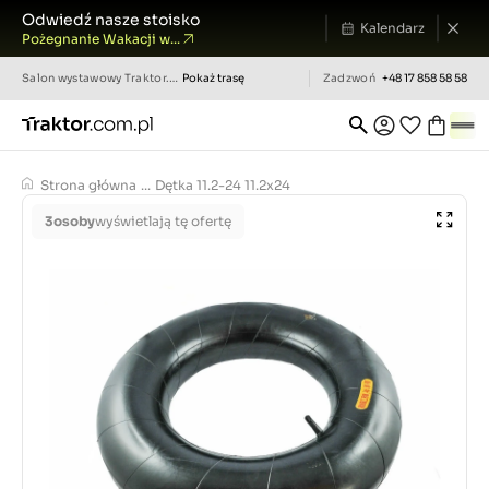
Odwiedź nasze stoisko
Kalendarz
Pożegnanie Wakacji w...
Salon wystawowy
Traktor.com.pl
Pokaż trasę
Zadzwoń
+48 17 858 58 58
Strona główna
...
Dętka 11.2-24 11.2x24
3
osoby
wyświetlają tę ofertę