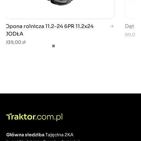
Opona rolnicza 11.2-24 6PR 11.2x24
Dętka 
JODŁA
89,00 z
939,00 zł
Główna siedziba
Tajęcina 2KA