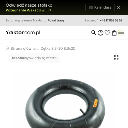
Odwiedź nasze stoisko
Kalendarz
Pożegnanie Wakacji w...
Salon wystawowy
Traktor.com.pl
Pokaż trasę
Zadzwoń
+48 17 858 58 58
Strona główna
...
Dętka 8.3-20 8.3x20
1
osoba
wyświetla tę ofertę