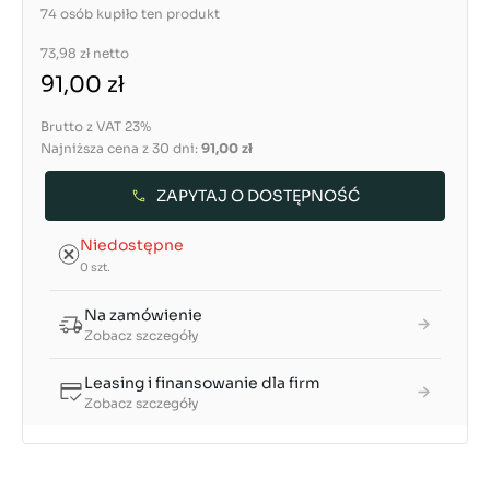
74 osób kupiło ten produkt
73,98 zł
netto
91,00 zł
Brutto z VAT 23%
Najniższa cena z 30 dni:
91,00 zł
ZAPYTAJ O DOSTĘPNOŚĆ
Niedostępne
0 szt.
Na zamówienie
Zobacz szczegóły
Leasing i finansowanie dla firm
Zobacz szczegóły