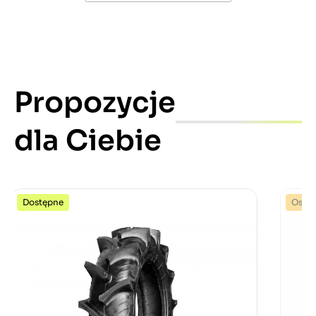
Propozycje
dla Ciebie
Dostępne
Ostat