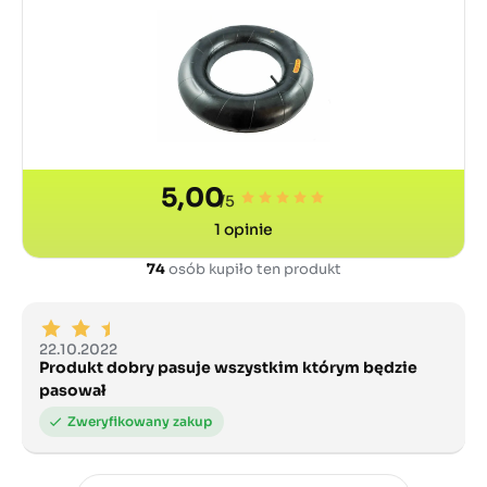
5,00
/5
1
opinie
74
osób kupiło ten produkt
22.10.2022
Produkt dobry pasuje wszystkim którym będzie
pasował