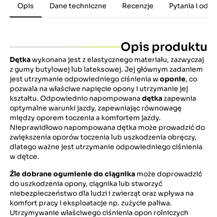
Opis
Dane techniczne
Recenzje
Pytania i odp
Opis produktu
Dętka
wykonana jest z elastycznego materiału, zazwyczaj
z gumy butylowej lub lateksowej. Jej głównym zadaniem
jest utrzymanie odpowiedniego ciśnienia w
oponie
, co
pozwala na właściwe napięcie opony i utrzymanie jej
kształtu. Odpowiednio napompowana
dętka
zapewnia
optymalne warunki jazdy, zapewniając równowagę
między oporem toczenia a komfortem jazdy.
Nieprawidłowo napompowana dętka może prowadzić do
zwiększenia oporów toczenia lub uszkodzenia obręczy,
dlatego ważne jest utrzymanie odpowiedniego ciśnienia
w dętce.
Źle dobrane ogumienie do ciągnika
może doprowadzić
do uszkodzenia opony, ciągnika lub stworzyć
niebezpieczeństwo dla ludzi i zwierząt oraz wpływa na
komfort pracy i eksploatacje np. zużycie paliwa.
Utrzymywanie właściwego ciśnienia opon rolniczych