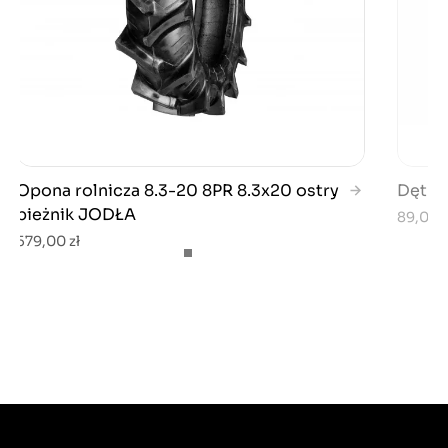
Opona rolnicza 8.3-20 8PR 8.3x20 ostry
Dętka 
bieżnik JODŁA
89,00 z
579,00 zł