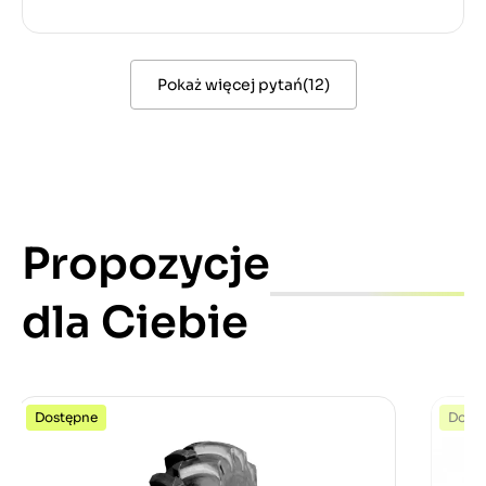
Pokaż więcej pytań
(
12
)
Propozycje
dla Ciebie
Dostępne
Dost