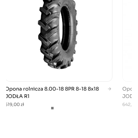
Opona rolnicza 8.00-18 8PR 8-18 8x18
Opona 
JODŁA R1
JODŁA
519,00 zł
642,00 