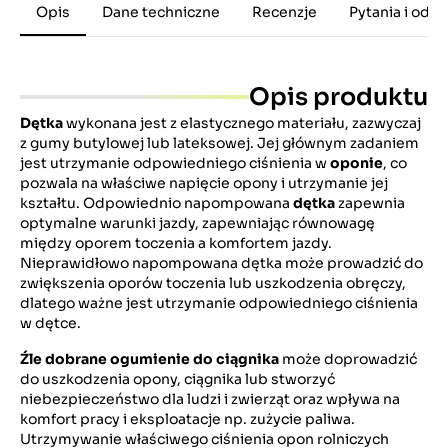
Opis
Dane techniczne
Recenzje
Pytania i odp
Opis produktu
Dętka
wykonana jest z elastycznego materiału, zazwyczaj
z gumy butylowej lub lateksowej. Jej głównym zadaniem
jest utrzymanie odpowiedniego ciśnienia w
oponie
, co
pozwala na właściwe napięcie opony i utrzymanie jej
kształtu. Odpowiednio napompowana
dętka
zapewnia
optymalne warunki jazdy, zapewniając równowagę
między oporem toczenia a komfortem jazdy.
Nieprawidłowo napompowana dętka może prowadzić do
zwiększenia oporów toczenia lub uszkodzenia obręczy,
dlatego ważne jest utrzymanie odpowiedniego ciśnienia
w dętce.
Źle dobrane ogumienie do ciągnika
może doprowadzić
do uszkodzenia opony, ciągnika lub stworzyć
niebezpieczeństwo dla ludzi i zwierząt oraz wpływa na
komfort pracy i eksploatacje np. zużycie paliwa.
Utrzymywanie właściwego ciśnienia opon rolniczych