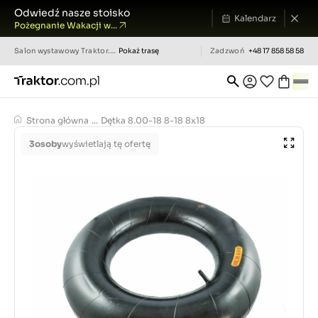
Odwiedź nasze stoisko
Kalendarz
Pożegnanie Wakacji w...
Salon wystawowy
Traktor.com.pl
Pokaż trasę
Zadzwoń
+48 17 858 58 58
Strona główna
...
Dętka 8.00-18 8-18 8x18
3
osoby
wyświetlają tę ofertę