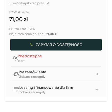
15 osób kupiło ten produkt
57,72 zł
netto
71,00 zł
Brutto z VAT 23%
Najniższa cena z 30 dni:
71,00 zł
ZAPYTAJ O DOSTĘPNOŚĆ
Niedostępne
0 szt.
Na zamówienie
Zobacz szczegóły
Leasing i finansowanie dla firm
Zobacz szczegóły