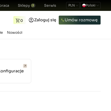
praca
Sklepy
Serwis
PLN
Polski
3
Zaloguj się
Umów rozmowę
0
ie
Nowości
onfiguracje