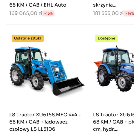
68 KM / CAB / EHL Auto
skrzynia...
169 065,00 zł
181 555,00 zł
-15%
-14
Ostatnie sztuki
Dostępne
LS Tractor XU6168 MEC 4x4 -
LS Tractor XU61
68 KM / CAB + ładowacz
68 KM / CAB + pł
czołowy LS LL5106
cm, hydr....