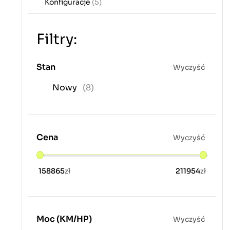
Konfiguracje
(5)
Filtry:
Stan
Wyczyść
Nowy
(8)
Cena
Wyczyść
158865
zł
211954
zł
Moc (KM/HP)
Wyczyść