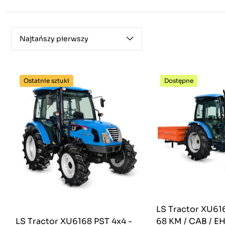
Najtańszy pierwszy
Ostatnie sztuki
Dostępne
LS Tractor XU61
LS Tractor XU6168 PST 4x4 -
68 KM / CAB / EH