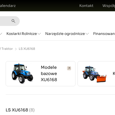
alendarz
Kontakt
Współ
Kosiarki Rolnicze
Narzędzie ogrodnicze
Finansowan
/ Traktor
LS XU6168
Modele
bazowe
K
XU6168
LS XU6168
(8)