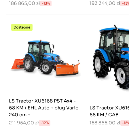
186 865,00 zł
193 344,00 zł
-13%
-13
Dostępne
LS Tractor XU6168 PST 4x4 -
68 KM / EHL Auto + pług Vario
LS Tractor XU61
240 cm +...
68 KM / CAB
211 954,00 zł
158 865,00 zł
-12%
-15