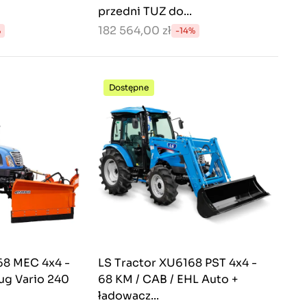
przedni TUZ do...
182 564,00 zł
%
-14%
Dostępne
68 MEC 4x4 -
LS Tractor XU6168 PST 4x4 -
ug Vario 240
68 KM / CAB / EHL Auto +
ładowacz...