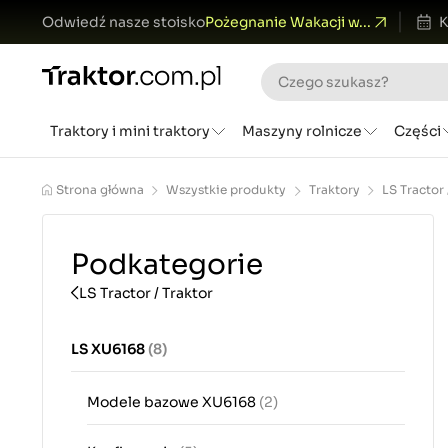
Odwiedź nasze stoisko
Pożegnanie Wakacji w...
K
Traktory i mini traktory
Maszyny rolnicze
Części
Strona główna
Wszystkie produkty
Traktory
LS Tractor 
Podkategorie
LS Tractor / Traktor
LS XU6168
(8)
Modele bazowe XU6168
(2)