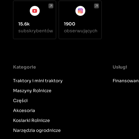
15.6k
1900
subskrybentów
obserwujących
Kategorie
Usługi
Traktory i mini traktory
Finansowan
Maszyny Rolnicze
Części
Akcesoria
Kosiarki Rolnicze
Narzędzia ogrodnicze