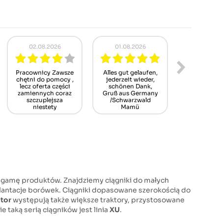
29.07.2026
20.07.2026
18.07.
Díly byly dodány v
Czy polecisz nas
Troc
pořádku, navíc
innym? - tak
skompli
jsem obdržel
sposób r
propagační vůni do
płatn
auta. Rychlé
dodání.
František O.
ą gamę produktów. Znajdziemy ciągniki do małych
lantacje borówek. Ciągniki dopasowane szerokością do
ctor
występują także większe traktory, przystosowane
 taką serią ciągników jest linia
XU
.