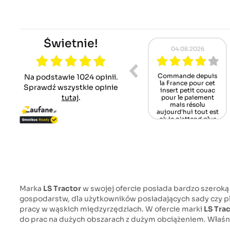
Świetnie!
.08.2026
01.08.2026
31.07.2026
nicy Zawsze
Alles gut gelaufen,
Wenn das Teil nun
Na podstawie 1024 opinii.
 do pomocy ,
jederzeit wieder,
noch passt, bin ich
Sprawdź wszystkie opinie
ferta części
schönen Dank,
glücklich und
tutaj
.
nnych coraz
Gruß aus Germany
zufrieden.
zuplejsza
/Schwarzwald
Tomasz O.
iestety
Mamü
rbert B.
Martin M.
Marka
LS Tractor
w swojej ofercie posiada bardzo szerok
gospodarstw, dla użytkowników posiadających sady czy p
pracy w wąskich międzyrzędziach. W ofercie marki
LS Tra
do prac na dużych obszarach z dużym obciążeniem. Właśnie