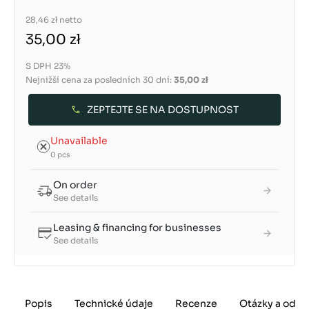
28,46 zł
netto
35,00 zł
S DPH 23%
Nejnižší cena za posledních 30 dní:
35,00 zł
ZEPTEJTE SE NA DOSTUPNOST
Unavailable
0 pcs
On order
See details
Leasing & financing for businesses
See details
Popis
Technické údaje
Recenze
Otázky a odpo