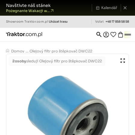
Navštivte náš stánek
Kalendář
Pożegnanie Wakacji w...
Showroom
Traktor.com.pl
Ukázat trasu
Volat
+48 17 858 58 58
Domov
...
Olejový filtr pro štěpkovač DWC22
2
osoby
sledují Olejový filtr pro štěpkovač DWC22