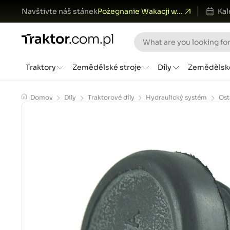
Navštivte náš stánek
Pożegnanie Wakacji w...
Kal
Traktory
Zemědělské stroje
Díly
Zemědělsk
Domov
Díly
Traktorové díly
Hydraulický systém
Ost