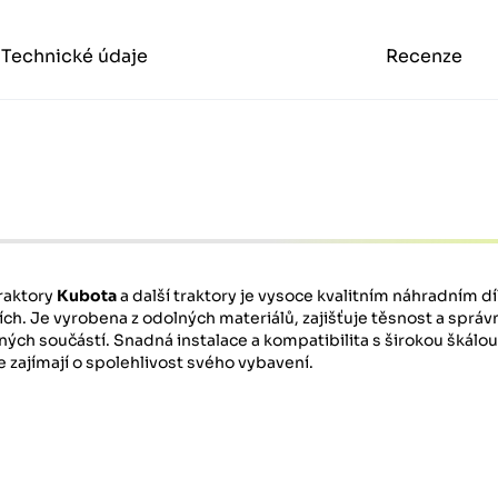
Technické údaje
Recenze
raktory
Kubota
a další traktory je vysoce kvalitním náhradním d
ch. Je vyrobena z odolných materiálů, zajišťuje těsnost a správ
ch součástí. Snadná instalace a kompatibilita s širokou škálo
se zajímají o spolehlivost svého vybavení.