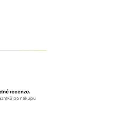
dné recenze.
azníků po nákupu