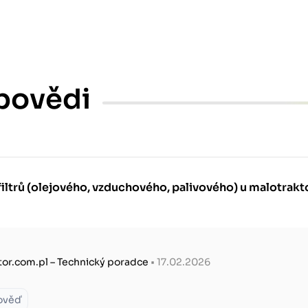
povědi
filtrů (olejového, vzduchového, palivového) u malotrakt
tor.com.pl – Technický poradce
• 17.02.2026
ověď