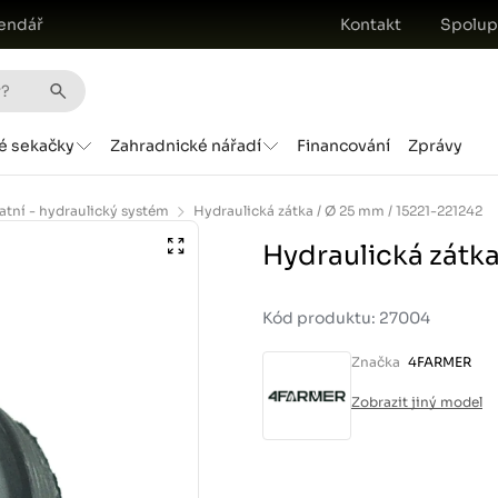
endář
Kontakt
Spolup
é sekačky
Zahradnické nářadí
Financování
Zprávy
atní - hydraulický systém
Hydraulická zátka / Ø 25 mm / 15221-221242
Hydraulická zátka
Kód produktu: 27004
Značka
4FARMER
Zobrazit jiný model