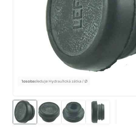
1
osoba
sleduje Hydraulická zátka / Ø