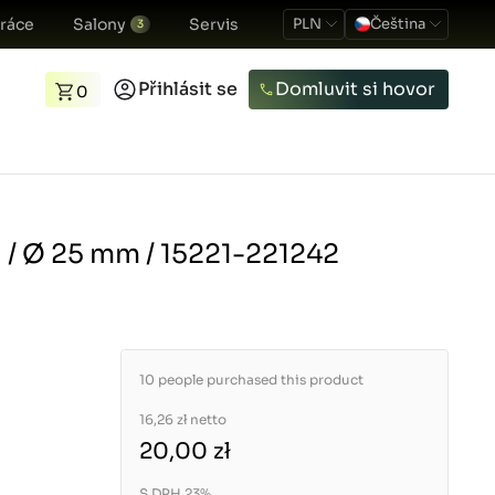
ráce
Salony
Servis
PLN
Čeština
3
Přihlásit se
Domluvit si hovor
0
 / Ø 25 mm / 15221-221242
10 people purchased this product
16,26 zł
netto
20,00 zł
S DPH 23%