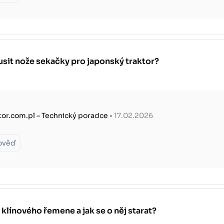
usit nože sekačky pro japonský traktor?
tor.com.pl – Technický poradce
• 17.02.2026
ověď
 klínového řemene a jak se o něj starat?