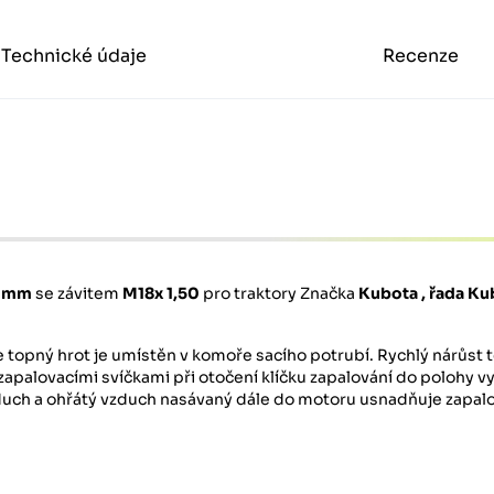
Technické údaje
Recenze
4 mm
se závitem
M18x 1,50
pro traktory
Značka
Kubota
, řada K
 topný hrot je umístěn v komoře sacího potrubí. Rychlý nárůst 
apalovacími svíčkami při otočení klíčku zapalování do polohy vyh
zduch a ohřátý vzduch nasávaný dále do motoru usnadňuje zapalo