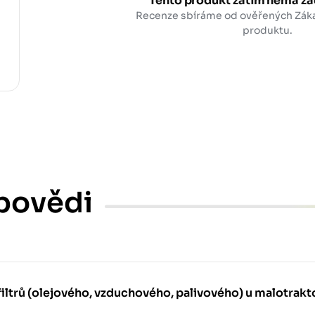
Tento produkt zatím nemá žá
Recenze sbíráme od ověřených Zák
produktu.
povědi
filtrů (olejového, vzduchového, palivového) u malotrakt