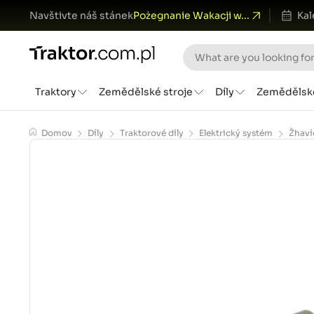
Navštivte náš stánek
Pożegnanie Wakacji w...
Kal
Traktory
Zemědělské stroje
Díly
Zemědělsk
Domov
Díly
Traktorové díly
Elektrický systém
Žhaví