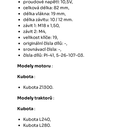
proudové napětí: 10,5V,
celková délka: 82 mm,
délka vlákna: 19 mm,
délka závitu: 10 / 12 mm.
závit 1: M18 x 1,50,
závit 2: M4,
velikost klíče: 19,
originální čísla dílů: -,
srovnávací čísla: -,
čísla dílů: PI-41, 5-26-107-03.
Modely motoru
:
Kubota
:
Kubota Z1300.
Modely traktorů
:
Kubota
:
Kubota L240,
Kubota L280.