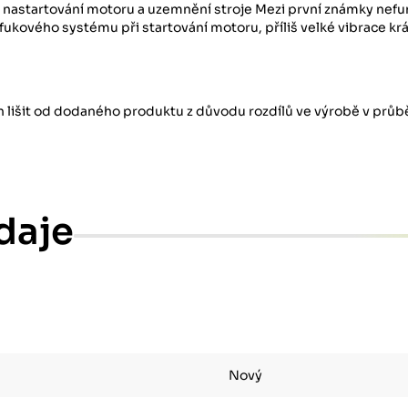
ní nastartování motoru a uzemnění stroje Mezi první známky nef
ýfukového systému při startování motoru, příliš velké vibrace kr
ch lišit od dodaného produktu z důvodu rozdílů ve výrobě v průbě
daje
Nový