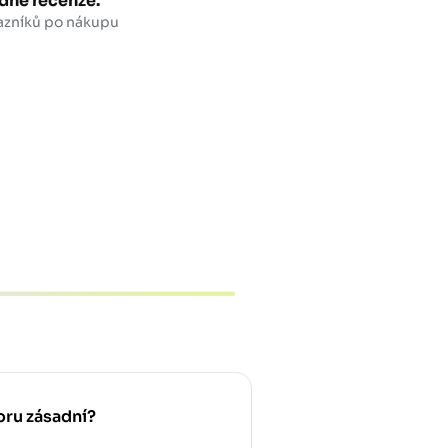
dné recenze.
azníků po nákupu
oru zásadní?