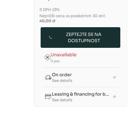
S DPH 23%
Nejnižší cena za posledních 30 dní:
40,00 zł
ZEPTEJTE SE NA
DOSTUPNOST
Unavailable
0 pcs
On order
See details
Leasing & financing for businesses
See details