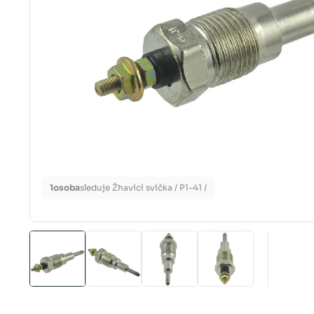
1
osoba
sleduje Žhavící svíčka / P1-41 /