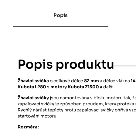
Popis
Popis produktu
Žhavicí svíčka
o celkové délce
82 mm
a délce vlákna
1
Kubota L280
s
motory Kubota Z1300 a
další.
Žhavicí svíčky
jsou namontovány v bloku motoru tak, že
zapalovací svíčky je způsoben proudem, který protéká z
Rychlý nárůst teploty hrotu zapalovací svíčky ohřívá v
startování motoru.
Rozměry
: