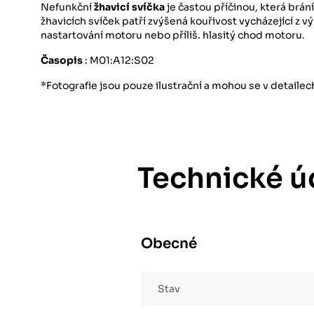
Nefunkční
žhavicí svíčka
je častou příčinou, která brá
žhavicích svíček patří zvýšená kouřivost vycházející z v
nastartování motoru nebo příliš. hlasitý chod motoru.
Časopis
: M01:A12:S02
*Fotografie jsou pouze ilustrační a mohou se v detaile
Technické ú
Obecné
Stav