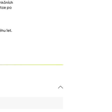
unkčních
átce po
hu let.