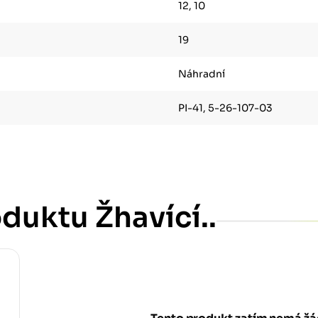
12, 10
19
Náhradní
PI-41, 5-26-107-03
duktu Žhavící..