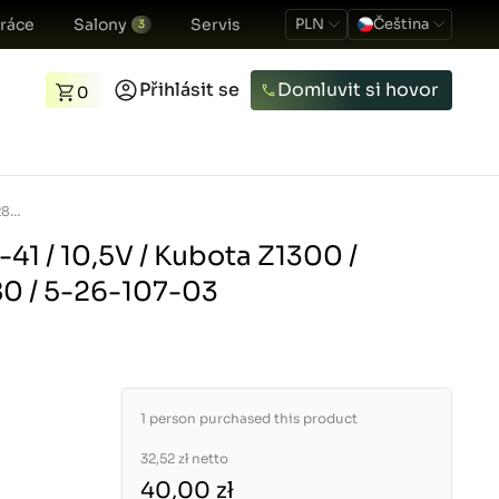
ráce
Salony
Servis
PLN
Čeština
3
Přihlásit se
Domluvit si hovor
0
Žhavící svíčka / P1-41 / 10,5V / Kubota Z1300 / Kubota L240 / L280 / 5-26-107-03
1-41 / 10,5V / Kubota Z1300 /
80 / 5-26-107-03
1 person purchased this product
32,52 zł
netto
40,00 zł