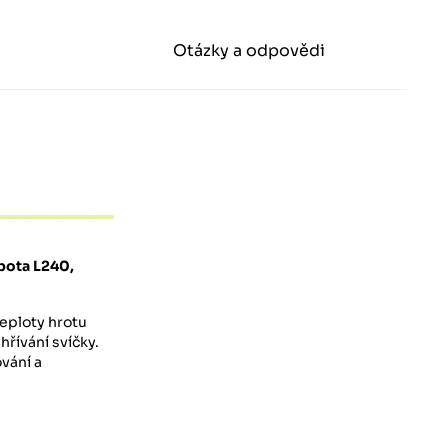
Otázky a odpovědi
ubota L240,
teploty hrotu
řívání svíčky.
vání a