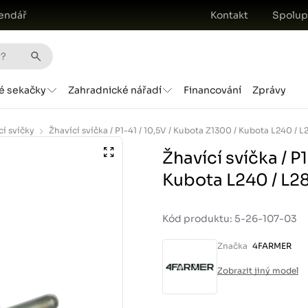
endář
Kontakt
Spolup
é sekačky
Zahradnické nářadí
Financování
Zprávy
cí svíčky
Žhavící svíčka / P
Kubota L240 / L2
Kód produktu: 5-26-107-03
Značka
4FARMER
Zobrazit jiný model