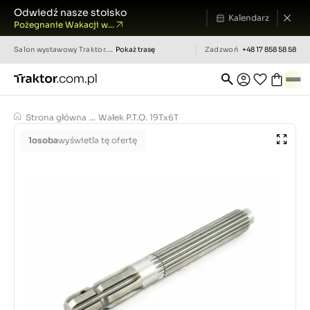
Odwiedź nasze stoisko
Kalendarz
Pożegnanie Wakacji w...
Salon wystawowy
Traktor.com.pl
Pokaż trasę
Zadzwoń
+48 17 858 58 58
Strona główna
...
Wałek P.T.O. 19Tx6T
1
osoba
wyświetla tę ofertę