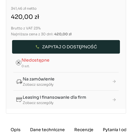
341,46 zł
netto
420,00 zł
Brutto z VAT 23%
Najniższa cena z 30 dni:
420,00 zł
ZAPYTAJ O DOSTĘPNOŚĆ
Niedostępne
0 szt.
Na zamówienie
Zobacz szczegóły
Leasing i finansowanie dla firm
Zobacz szczegóły
Opis
Dane techniczne
Recenzje
Pytania i odp