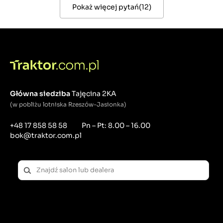
Pokaż więcej pytań
(
12
)
Główna siedziba
Tajęcina 2KA
(w pobliżu lotniska Rzeszów-Jasionka)
+48 17 858 58 58
Pn – Pt: 8.00 – 16.00
bok@traktor.com.pl