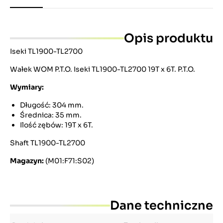
Opis produktu
Iseki TL1900-TL2700
Wałek WOM P.T.O. Iseki TL1900-TL2700 19T x 6T. P.T.O.
Wymiary:
Długość: 304 mm.
Średnica: 35 mm.
Ilość zębów: 19T x 6T.
Shaft TL1900-TL2700
Magazyn:
(M01:F71:S02)
Dane techniczne