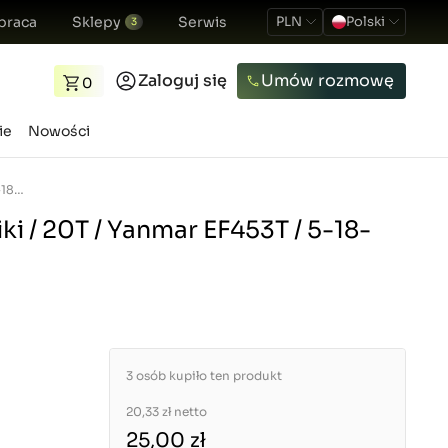
praca
Sklepy
Serwis
PLN
Polski
3
Zaloguj się
Umów rozmowę
0
ie
Nowości
Pierścień hydrauliki / 20T / Yanmar EF453T / 5-18-104-02
ki / 20T / Yanmar EF453T / 5-18-
3 osób kupiło ten produkt
20,33 zł
netto
25,00 zł