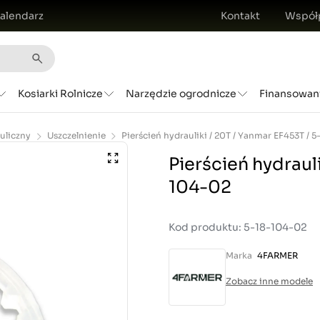
alendarz
Kontakt
Współ
Kosiarki Rolnicze
Narzędzie ogrodnicze
Finansowan
uliczny
Uszczelnienie
Pierścień hydrauli
104-02
Kod produktu: 5-18-104-02
Marka
4FARMER
Zobacz inne modele