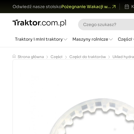
Odwiedź nasze stoisko
Pożegnanie Wakacji w...
K
Traktory i mini traktory
Maszyny rolnicze
Części
Strona główna
Części
Części do traktorów
Układ hydra