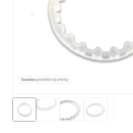
1
osoba
wyświetla tę ofertę