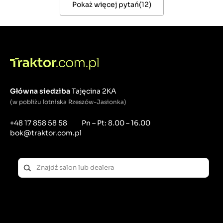
Pokaż więcej pytań
(
12
)
Główna siedziba
Tajęcina 2KA
(w pobliżu lotniska Rzeszów-Jasionka)
+48 17 858 58 58
Pn – Pt: 8.00 – 16.00
bok@traktor.com.pl