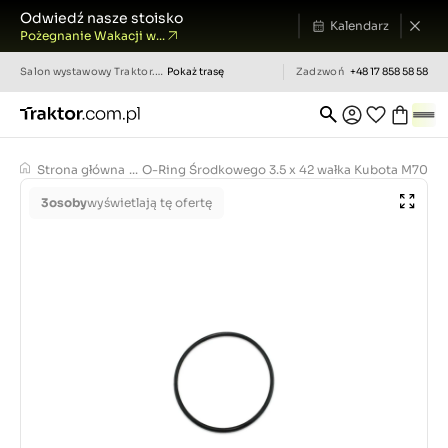
Odwiedź nasze stoisko
Kalendarz
Pożegnanie Wakacji w...
Salon wystawowy
Traktor.com.pl
Pokaż trasę
Zadzwoń
+48 17 858 58 58
Strona główna
...
O-Ring Środkowego 3.5 x 42 wałka Kubota M7040
3
osoby
wyświetlają tę ofertę