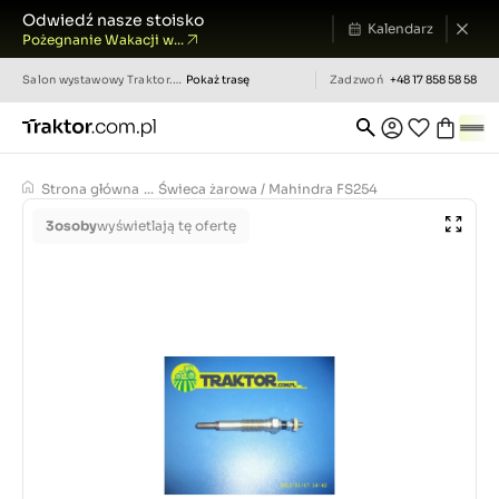
Odwiedź nasze stoisko
Kalendarz
Pożegnanie Wakacji w...
Salon wystawowy
Traktor.com.pl
Pokaż trasę
Zadzwoń
+48 17 858 58 58
Strona główna
...
Świeca żarowa / Mahindra FS254
3
osoby
wyświetlają tę ofertę