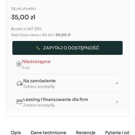
28,46 zł
netto
35,00 zł
Brutto z VAT 23%
Najniższa cena z 30 dni:
35,00 zł
ZAPYTAJ O DOSTĘPNOŚĆ
Niedostępne
0 szt.
Na zamówienie
Zobacz szczegóły
Leasing i finansowanie dla firm
Zobacz szczegóły
Opis
Dane techniczne
Recenzje
Pytania i odp