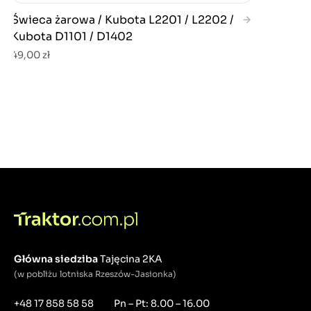
Świeca żarowa / Kubota L2201 / L2202 /
Kubota D1101 / D1402
49,00 zł
Główna siedziba
Tajęcina 2KA
(w pobliżu lotniska Rzeszów-Jasionka)
+48 17 858 58 58
Pn – Pt: 8.00 – 16.00