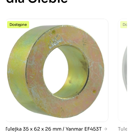
Dostępne
Dost
Tulejka 35 x 62 x 26 mm / Yanmar EF453T
Tulejk