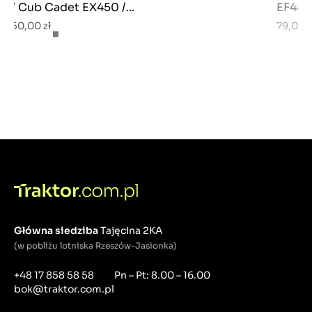
/ Cub Cadet EX450 /...
EF453T
50,00 zł
79,00 z
Główna siedziba
Tajęcina 2KA
(w pobliżu lotniska Rzeszów-Jasionka)
+48 17 858 58 58
Pn – Pt: 8.00 – 16.00
bok@traktor.com.pl