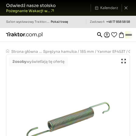
Odwiedź nasze stoisko
Kalendarz
Pożegnanie Wakacji w...
Salon wystawowy
Traktor.com.pl
Pokaż trasę
Zadzwoń
+48 17 858 58 58
Strona główna
...
Sprężyna hamulca / 185 mm / Yanmar EF453T / Cub
2
osoby
wyświetlają tę ofertę