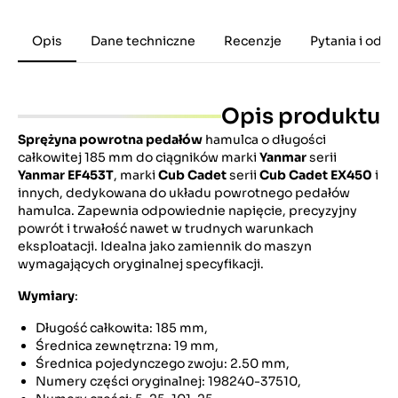
Opis
Dane techniczne
Recenzje
Pytania i odp
Opis produktu
Sprężyna powrotna pedałów
hamulca o długości
całkowitej 185 mm do ciągników marki
Yanmar
serii
Yanmar EF453T
, marki
Cub Cadet
serii
Cub Cadet EX450
i
innych, dedykowana do układu powrotnego pedałów
hamulca. Zapewnia odpowiednie napięcie, precyzyjny
powrót i trwałość nawet w trudnych warunkach
eksploatacji. Idealna jako zamiennik do maszyn
wymagających oryginalnej specyfikacji.
Wymiary
:
Długość całkowita: 185 mm,
Średnica zewnętrzna: 19 mm,
Średnica pojedynczego zwoju: 2.50 mm,
Numery części oryginalnej: 198240-37510,