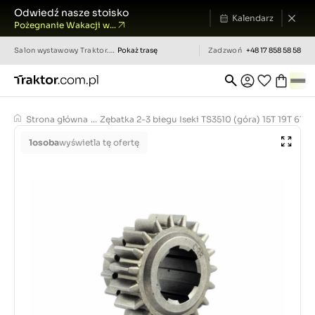
Odwiedź nasze stoisko
Kalendarz
Pożegnanie Wakacji w...
Salon wystawowy
Traktor.com.pl
Pokaż trasę
Zadzwoń
+48 17 858 58 58
Strona główna
...
Zębatka 2-3 biegu Iseki TS3510 (góra) 15T 19T 6T
1
osoba
wyświetla tę ofertę