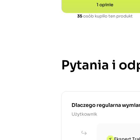
1
opinie
35
osób kupiło ten produkt
Pytania i o
Dlaczego regularna wymiana
Użytkownik
Ekspert Tra