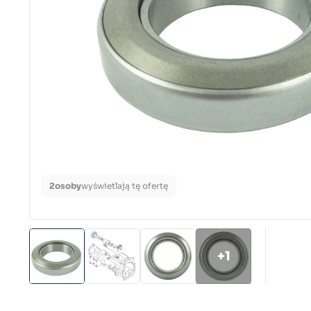
2
osoby
wyświetlają tę ofertę
+1