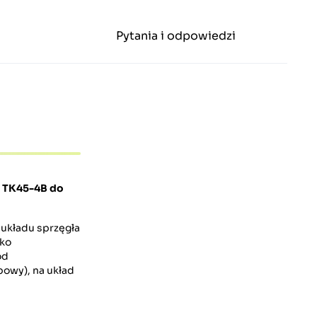
Pytania i odpowiedzi
TK45-4B
do
 układu sprzęgła
sko
od
bowy), na układ