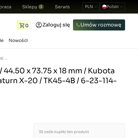
praca
Sklepy
Serwis
PLN
Polski
3
Zaloguj się
Umów rozmowę
0
ie
Nowości
Łożysko sprzęgła / 44.50 x 73.75 x 18 mm / Kubota L2202 / L3408 / Saturn X-20 / TK45-4B / 6-23-114-01
/ 44.50 x 73.75 x 18 mm / Kubota
aturn X-20 / TK45-4B / 6-23-114-
35 osób kupiło ten produkt