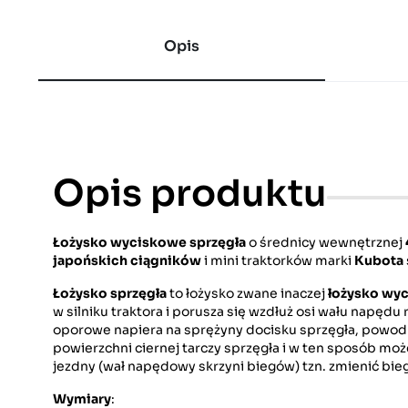
Opis
Opis produktu
Łożysko wyciskowe sprzęgła
o średnicy wewnętrznej
japońskich ciągników
i mini traktorków marki
Kubota
Łożysko sprzęgła
to łożysko zwane inaczej
łożysko wy
w silniku traktora i porusza się wzdłuż osi wału napę
oporowe napiera na sprężyny docisku sprzęgła, powodują
powierzchni ciernej tarczy sprzęgła i w ten sposób moż
jezdny (wał napędowy skrzyni biegów) tzn. zmienić bieg
Wymiary
: