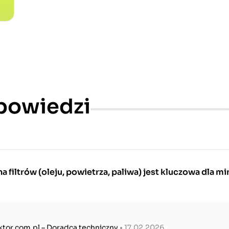
dpowiedzi
 filtrów (oleju, powietrza, paliwa) jest kluczowa dla mi
ktor.com.pl – Doradca techniczny
• 17.02.2026