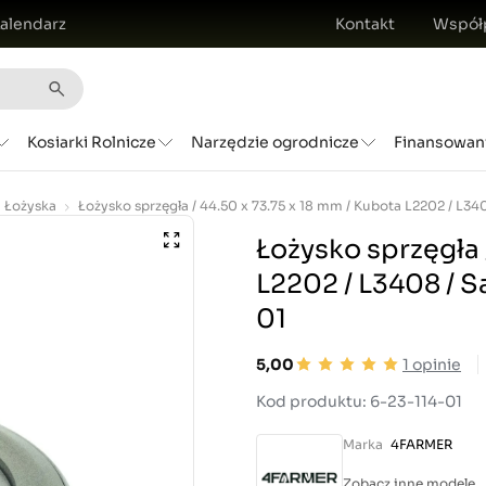
alendarz
Kontakt
Współ
Kosiarki Rolnicze
Narzędzie ogrodnicze
Finansowan
Łożyska
Łożysko sprzęgła 
L2202 / L3408 / S
01
5,00
1
opinie
Kod produktu: 6-23-114-01
Marka
4FARMER
Zobacz inne modele