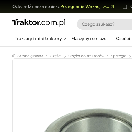
Odwiedź nasze stoisko
Pożegnanie Wakacji w...
K
Traktory i mini traktory
Maszyny rolnicze
Części
Strona główna
Części
Części do traktorów
Sprzęgło