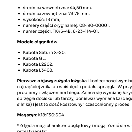
średnica wewnętrzna: 44,50 mm.
średnica zewnętrzna: 73.75 mm.
wysokość: 18 mm,
numery części oryginalnej: 08490-00001,
numer części: TK45-4B, 6-23-114-01.
Modele ciągników
:
Kubota Saturn X-20.
Kubota GL,
Kubota L2202,
Kubota L3408.
Pierwsze objawy zużycia łożyska
i konieczności wymian
najczęściej znika po wciśnięciu pedału sprzęgła. W pr
problemy z włączeniem biegu. Zaleca się wymianę łoż
sprzęgła docisku lub tarczy, ponieważ wymiana każdego
silnika) i jest to dość kosztowny i czasochłonny proces.
Magazyn
: K18:F30:S04
*Zdjęcia mają charakter poglądowy i mogą różnić się 
przestrzeni lat.