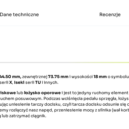
Dane techniczne
Recenzje
44.50
mm,
zewnętrznej
73.75 mm
i wysokości
18 mm
o symbolu
serii
X
,
Iseki
serii
TU
i innych.
ciskowe
lub
łożysko oporowe
i jest to jedyny ruchomy element
du ruchem posuwowym. Podczas wciśnięcia pedału sprzęgła, łoży
c uniesienie tarczy docisku, czyli tarcza docisku odsunie się 
emy rozłączyć nasz napęd, przeniesienie mocy z silnika (wał kor
 lub zatrzymać ciągnik.