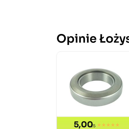
Opinie Łożys
5,00
/5