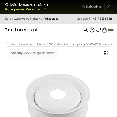
Odwiedź nasze stoisko
Kalendarz
Pożegnanie Wakacji w...
Salon wystawowy
Traktor.com.pl
Pokaż trasę
Zadzwoń
+48 17 858 58 58
Strona główna
...
Felga 3.00-12&#039; na oponę 5.00-12.6 otworó
3
osoby
wyświetlają tę ofertę