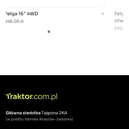
Felga 16" 4WD
Felga 
otwor
348,00 zł
590,00
Główna siedziba
Tajęcina 2KA
(w pobliżu lotniska Rzeszów-Jasionka)