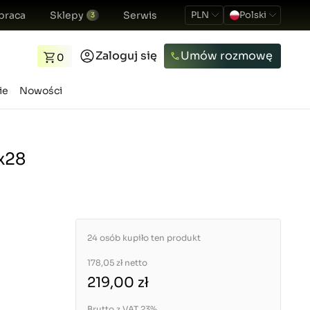
praca
Sklepy
Serwis
PLN
Polski
3
Zaloguj się
Umów rozmowę
0
ie
Nowości
2x28
24 osób kupiło ten produkt
178,05 zł
netto
219,00 zł
Brutto z VAT 23%