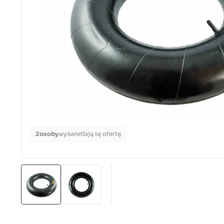
2
osoby
wyświetlają tę ofertę