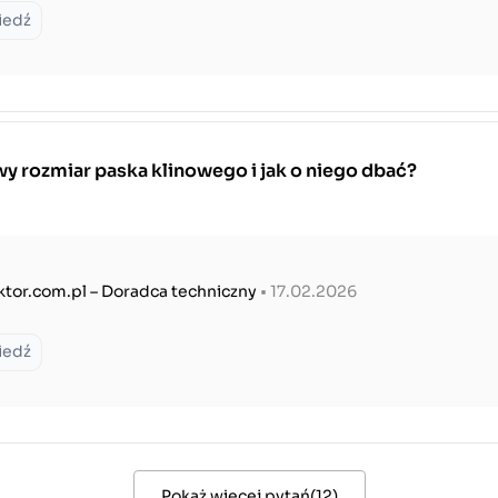
iedź
y rozmiar paska klinowego i jak o niego dbać?
ktor.com.pl – Doradca techniczny
• 17.02.2026
iedź
Pokaż więcej pytań
(
12
)