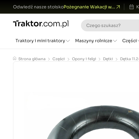
Odwiedź nasze stoisko
Pożegnanie Wakacji w...
K
Traktory i mini traktory
Maszyny rolnicze
Części
Strona główna
Części
Opony i felgi
Dętki
Dętka 11.2