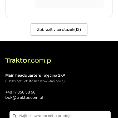
Zobrazit více otázek
(
12
)
Main headquarters
Tajęcina 2KA
(v blízkosti letiště Rzeszów-Jasionka)
+48 17 858 58 58
bok@traktor.com.pl