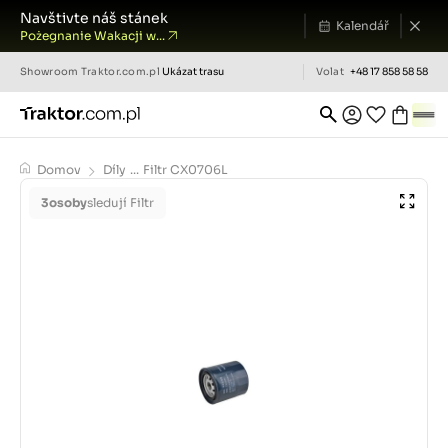
Navštivte náš stánek
Kalendář
Pożegnanie Wakacji w...
Showroom
Traktor.com.pl
Ukázat trasu
Volat
+48 17 858 58 58
Domov
Díly
...
Filtr CX0706L
3
osoby
sledují Filtr