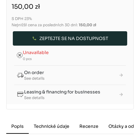
150,00 zł
S DPH 23%
Nejnižší cena za posledních 30 dní:
150,00 zł
ZEPTEJTE SE NA DOSTUPNOST
Unavailable
0 pcs
On order
See details
Leasing & financing for businesses
See details
Popis
Technické údaje
Recenze
Otázky a odpo