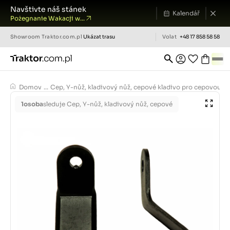
Navštivte náš stánek
Kalendář
Pożegnanie Wakacji w...
Showroom
Traktor.com.pl
Ukázat trasu
Volat
+48 17 858 58 58
Domov
...
Cep, Y-nůž, kladivový nůž, cepové kladivo pro cepovou s
1
osoba
sleduje Cep, Y-nůž, kladivový nůž, cepové