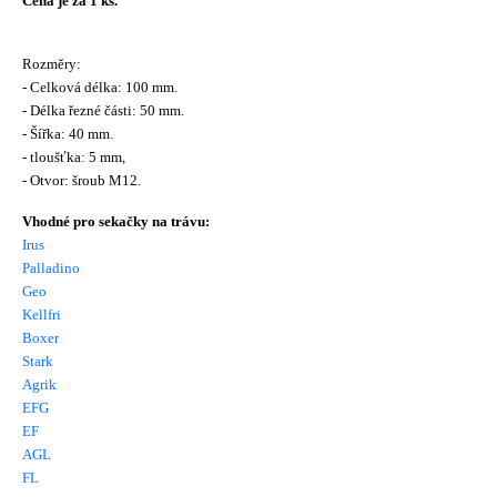
Cena je za 1 ks.
Rozměry:
- Celková délka: 100 mm.
- Délka řezné části: 50 mm.
- Šířka: 40 mm.
- tloušťka: 5 mm,
- Otvor: šroub M12.
Vhodné pro sekačky na trávu:
Irus
Palladino
Geo
Kellfri
Boxer
Stark
Agrik
EFG
EF
AGL
FL