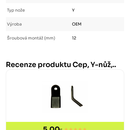
Typ nože
Y
Výroba
OEM
Šroubová montáž (mm)
12
Recenze produktu Cep, Y-nůž,..
5,00