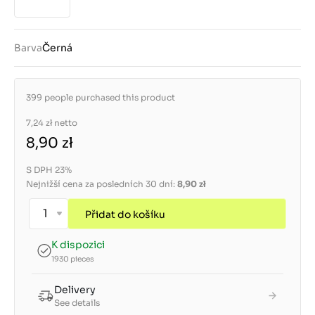
Barva
Černá
399 people purchased this product
7,24 zł
netto
8,90 zł
S DPH 23%
Nejnižší cena za posledních 30 dní:
8,90 zł
Přidat do košíku
K dispozici
1930 pieces
Delivery
See details