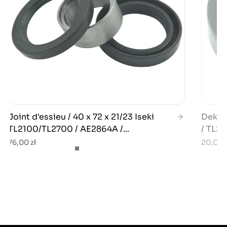
Joint d'essieu / 40 x 72 x 21/23 Iseki
Dekiel
TL2100/TL2700 / AE2864A /...
/ TL21
76,00 zł
20,00 z