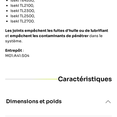
Iseki TE4350,
Iseki TL2100,
Iseki TL2300,
Iseki TL2500,
Iseki TL2700.
Les joints empêchent les fuites d'huile ou de lubrifiant
et
empêchent les contaminants de pénétrer
dans le
système.
Entrepôt
:
M01:A41:S04
Caractéristiques
Dimensions et poids