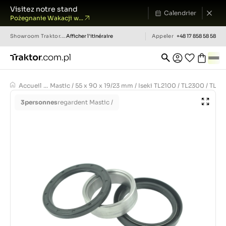
Visitez notre stand
Calendrier
Pożegnanie Wakacji w...
Showroom
Traktor.com.pl
Afficher l'itinéraire
Appeler
+48 17 858 58 58
Accueil
...
Mastic / 55 x 90 x 19/23 mm / Iseki TL2100 / TL2300 / TL2
3
personnes
regardent Mastic /