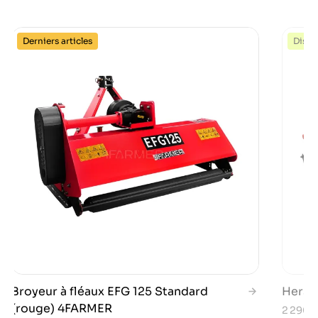
Derniers articles
Dispo
Broyeur à fléaux EFG 125 Standard
Herse
(rouge) 4FARMER
2 290,0