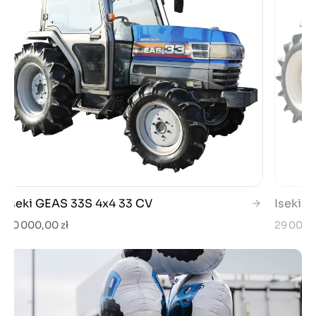
Iseki GEAS 33S 4x4 33 CV
Iseki 
50 000,00 zł
29 000,0