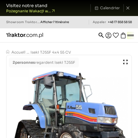
Visitez notre stand
Calendrier
Pożegnanie Wakacji w...
Showroom
Traktor.com.pl
Afficher l'itinéraire
Appeler
+48 17 858 58 58
Accueil
...
Iseki TJ55F 4x4 55 CV
2
personnes
regardent Iseki TJ55F