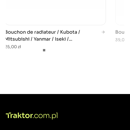
Bouchon de radiateur / Kubota /
Bouch
Mitsubishi / Yanmar / Iseki /...
39,00 z
25,00 zł