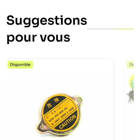
Suggestions
pour vous
Disponible
Dispo