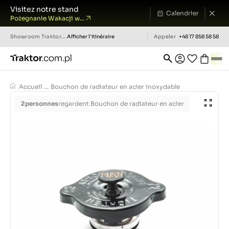
Visitez notre stand
Calendrier
Pożegnanie Wakacji w...
Showroom
Traktor.com.pl
Afficher l'itinéraire
Appeler
+48 17 858 58 58
Accueil
...
Bouchon de radiateur en acier inoxydable
2
personnes
regardent Bouchon de radiateur en acier