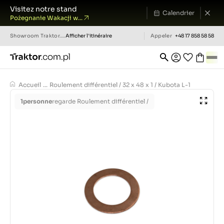
Visitez notre stand
Calendrier
Pożegnanie Wakacji w...
Showroom
Traktor.com.pl
Afficher l'itinéraire
Appeler
+48 17 858 58 58
Accueil
...
Roulement différentiel / 32 x 48 x 1 / Kubota L-1
1
personne
regarde Roulement différentiel /