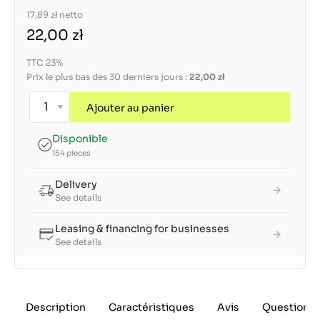
17,89 zł
netto
22,00 zł
TTC 23%
Prix le plus bas des 30 derniers jours :
22,00 zł
Ajouter au panier
Disponible
154 pieces
Delivery
See details
Leasing & financing for businesses
See details
Description
Caractéristiques
Avis
Questions 