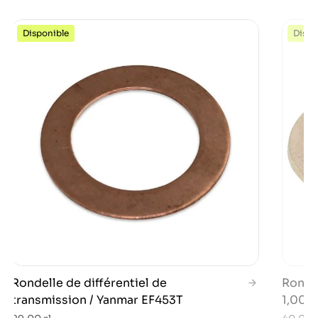
Disponible
Dispo
Rondelle de différentiel de
Rondel
transmission / Yanmar EF453T
1,00 m