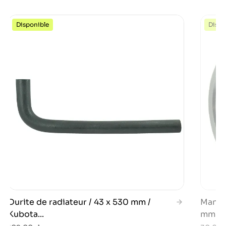
Disponible
Dispo
Durite de radiateur / 43 x 530 mm /
Manch
Kubota...
mm / K