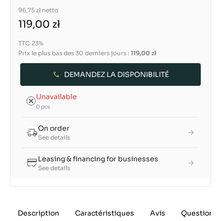
96,75 zł
netto
119,00 zł
TTC 23%
Prix le plus bas des 30 derniers jours :
119,00 zł
DEMANDEZ LA DISPONIBILITÉ
Unavailable
0 pcs
On order
See details
Leasing & financing for businesses
See details
Description
Caractéristiques
Avis
Questions 