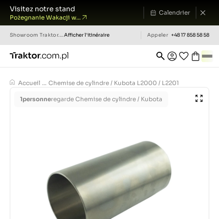
Visitez notre stand
Calendrier
Pożegnanie Wakacji w...
Showroom
Traktor.com.pl
Afficher l'itinéraire
Appeler
+48 17 858 58 58
Accueil
...
Chemise de cylindre / Kubota L2000 / L2201
1
personne
regarde Chemise de cylindre / Kubota