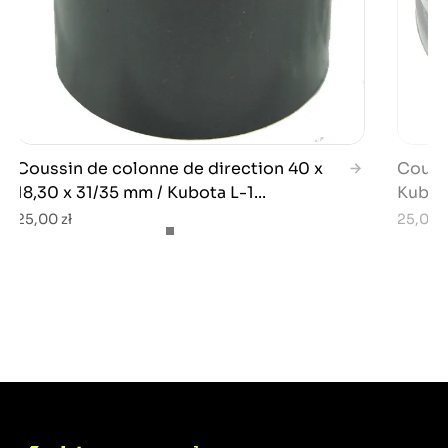
Coussin de colonne de direction 40 x
Coussi
18,30 x 31/35 mm / Kubota L-1...
Kubot
25,00 zł
25,00 z