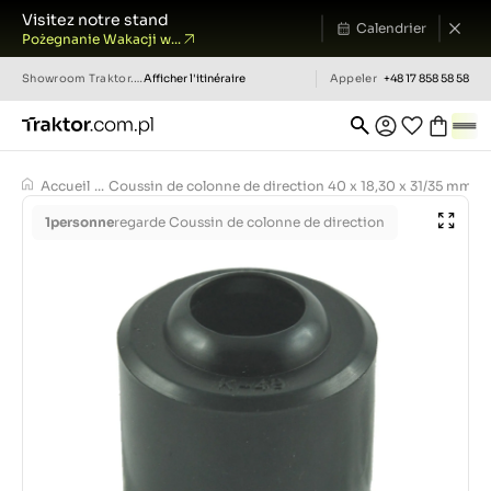
Visitez notre stand
Calendrier
Pożegnanie Wakacji w...
Showroom
Traktor.com.pl
Afficher l'itinéraire
Appeler
+48 17 858 58 58
Accueil
...
Coussin de colonne de direction 40 x 18,30 x 31/35 mm / K
1
personne
regarde Coussin de colonne de direction