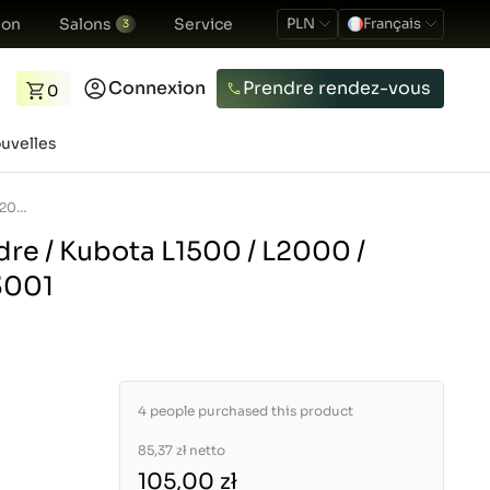
ion
Salons
Service
PLN
Français
3
Connexion
Prendre rendez-vous
0
uvelles
Chemise de cylindre / Kubota L1500 / L2000 / L2201 / L2600 / L3001
re / Kubota L1500 / L2000 /
3001
4 people purchased this product
85,37 zł
netto
105,00 zł