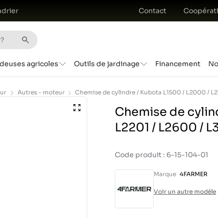
drier
Contact
Coopérat
deuses agricoles
Outils de jardinage
Financement
No
ur
Autres - moteur
Chemise de cylind
L2201 / L2600 / L
Code produit : 6-15-104-01
Marque
4FARMER
Voir un autre modèle