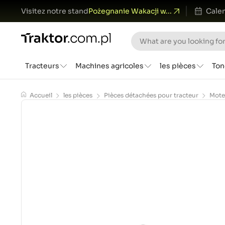
Visitez notre stand
Pożegnanie Wakacji w...
Calen
Tracteurs
Machines agricoles
les pièces
Ton
Accueil
les pièces
Pièces détachées pour tracteur
Mote