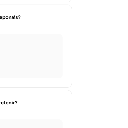
japonais?
retenir?