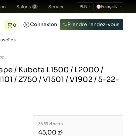
ion
Salons
Service
PLN
Français
3
Connexion
Prendre rendez-vous
0
uvelles
Poussoir de soupape / Kubota L1500 / L2000 / L3202 / Kubota D1101 / Z750 / V1501 / V1902 / 5-22-101-01
ape / Kubota L1500 / L2000 /
101 / Z750 / V1501 / V1902 / 5-22-
36,59 zł
netto
45,00 zł