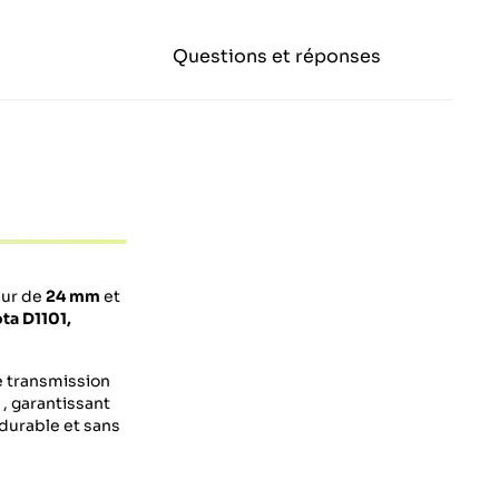
Questions et réponses
eur de
24 mm
et
ta D1101,
e transmission
, garantissant
 durable et sans