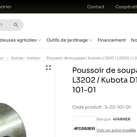
drier
Contact
Coopérat
deuses agricoles
Outils de jardinage
Financement
No
ur
Autres - moteur
Poussoir de soup
L3202 / Kubota D1
101-01
Code produit : 5-22-101-01
Marque
4FARMER
Voir un autre modèle