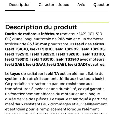
Description
Caractéristiques
Avis
Questions 
Description du produit
Durite de radiateur inférieure
(radiateur 1421-101-310-
00) d'une longueur totale de
265 mm
et d'un diamètre
intérieur de
23 / 35 mm
pour tracteurs
Iseki
des
séries
Iseki TS1610, Iseki TS1910, Iseki TS2202, Iseki TS2205,
Iseki TS2510, Iseki TS2220, Iseki TS2810, Iseki TS3110,
Iseki TS3210, Iseki TS3510, Iseki TS3910
avec moteurs
Iseki 2AB1, Iseki 3AA1, Iseki 3AB1, Iseki 3AD1
et autres.
Le
tuyau
de radiateur
Iseki TA
est un élément fiable du
système de refroidissement, dédié aux tracteurs
Iseki
.
Ce produit se caractérise par une résistance aux
températures élevées et une durabilité, ce qui garantit
un fonctionnement efficace du moteur et une longue
durée de vie des pièces. Le tuyau est fabriqué à partir de
matériaux résistants aux dommages et au vieillissement
et est idéal pour le remplacement lorsque l'élément