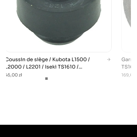
Coussin de siège / Kubota L1500 /
Garnit
L2000 / L2201 / Iseki TS1610 /...
TS1610
45,00 zł
169,00 