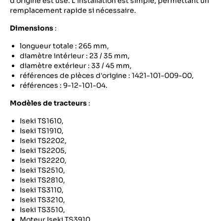
d'origine est usé. L'installation est simple, permettant un
remplacement rapide si nécessaire.
Dimensions
:
longueur totale : 265 mm,
diamètre intérieur : 23 / 35 mm,
diamètre extérieur : 33 / 45 mm,
références de pièces d'origine : 1421-101-009-00,
références : 9-12-101-04.
Modèles de tracteurs
:
Iseki TS1610,
Iseki TS1910,
Iseki TS2202,
Iseki TS2205,
Iseki TS2220,
Iseki TS2510,
Iseki TS2810,
Iseki TS3110,
Iseki TS3210,
Iseki TS3510,
Moteur Iseki TS3910.