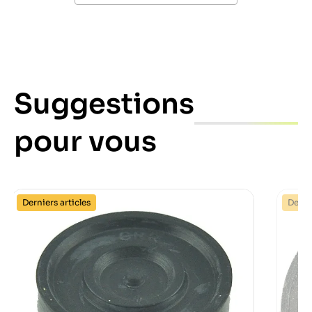
Suggestions
pour vous
Derniers articles
Dernie