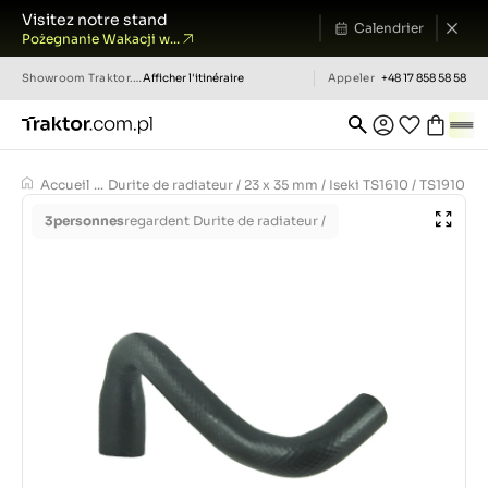
Visitez notre stand
Calendrier
Pożegnanie Wakacji w...
Showroom
Traktor.com.pl
Afficher l'itinéraire
Appeler
+48 17 858 58 58
Accueil
...
Durite de radiateur / 23 x 35 mm / Iseki TS1610 / TS1910 /
3
personnes
regardent Durite de radiateur /