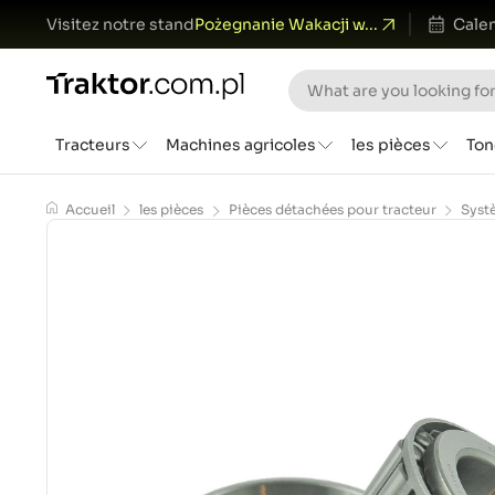
Visitez notre stand
Pożegnanie Wakacji w...
Calen
Tracteurs
Machines agricoles
les pièces
Ton
Accueil
les pièces
Pièces détachées pour tracteur
Syst