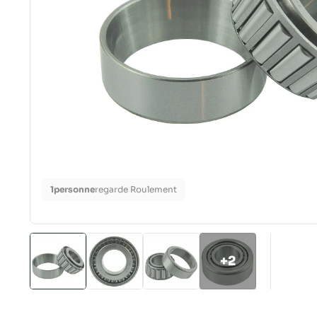
1
personne
regarde Roulement
+2