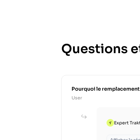
Questions e
Pourquoi le remplacement rég
User
Expert Trak
Afficher la r