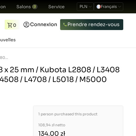
ion
Salons
Service
PLN
Français
3
Connexion
Prendre rendez-vous
0
uvelles
Roulement 28 x 58 x 25 mm / Kubota L2808 / L3408 / L3608 / L4018 / L4508 / L4708 / L5018 / M5000
8 x 25 mm / Kubota L2808 / L3408
 L4508 / L4708 / L5018 / M5000
1 person purchased this product
108,94 zł
netto
134,00 zł