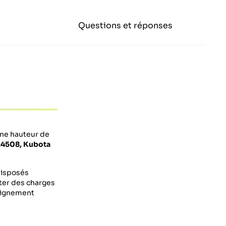
Questions et réponses
une hauteur de
L4508, Kubota
disposés
rter des charges
alignement