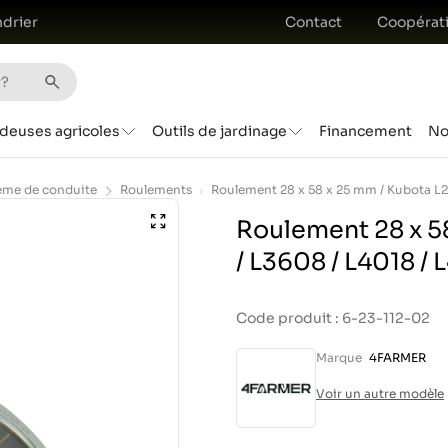
drier
Contact
Coopérat
deuses agricoles
Outils de jardinage
Financement
No
ème de conduite
Roulements
Roulement 28 x 5
/ L3608 / L4018 /
Code produit : 6-23-112-02
Marque
4FARMER
Voir un autre modèle