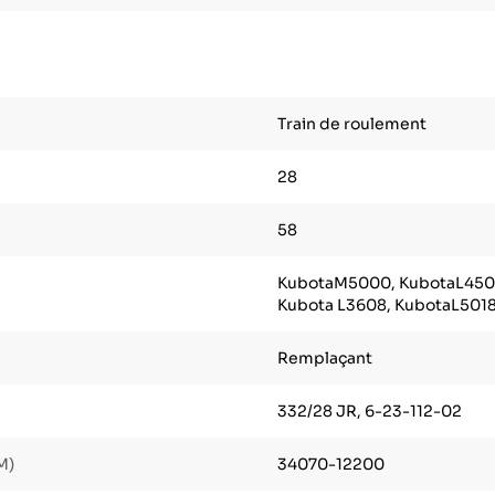
Train de roulement
28
58
KubotaM5000, KubotaL4508
Kubota L3608, KubotaL5018
Remplaçant
332/28 JR, 6-23-112-02
M)
34070-12200