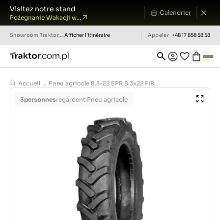
Visitez notre stand
Calendrier
Pożegnanie Wakacji w...
Showroom
Traktor.com.pl
Afficher l'itinéraire
Appeler
+48 17 858 58 58
Accueil
...
Pneu agricole 8.3-22 8PR 8.3x22 FIR
3
personnes
regardent Pneu agricole