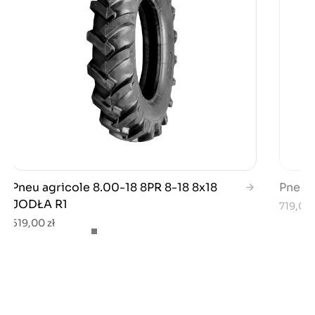
Pneu agricole 8.00-18 8PR 8-18 8x18
Pneu a
JODŁA R1
719,00 
519,00 zł