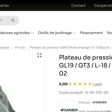
drier
Contact
Coopérat
deuses agricoles
Outils de jardinage
Financement
No
ayage
Pinces
Plateau de pressi
GL19 / GT3 / L-18
02
5,00
1
avis
Code produit : 6-26-102-02
Marque
4FARMER
Voir un autre modèle