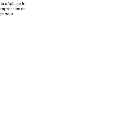
e déplacer le
compression et
age pour