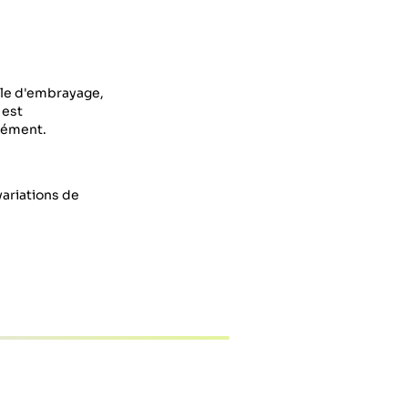
ale d'embrayage,
 est
nément.
variations de