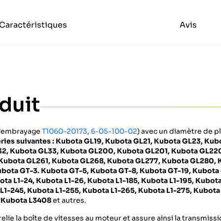
Caractéristiques
Avis
duit
d'embrayage
T1060-20173
,
6-05-100-02
) avec un diamètre de p
ries suivantes : Kubota GL19, Kubota GL21, Kubota GL23, Kub
32, Kubota GL33, Kubota GL200, Kubota GL201, Kubota GL22
 Kubota GL261, Kubota GL268, Kubota GL277, Kubota GL280,
bota GT-3. Kubota GT-5, Kubota GT-8, Kubota GT-19, Kubota
ota L1-24, Kubota L1-26, Kubota L1-185, Kubota L1-195, Kubota
 L1-245, Kubota L1-255, Kubota L1-265, Kubota L1-275, Kubota
, Kubota L3408
et autres.
relie la boîte de vitesses au moteur et assure ainsi la transmiss