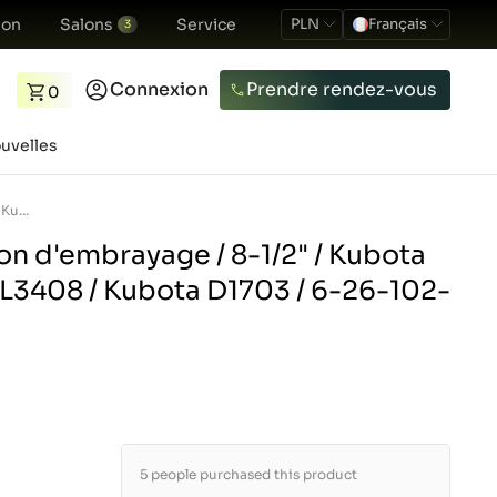
ion
Salons
Service
PLN
Français
3
Connexion
Prendre rendez-vous
0
uvelles
Plateau de pression d&#039;embrayage / 8-1/2&quot; / Kubota GL19 / GT3 / L-18 / L3408 / Kubota D1703 / 6-26-102-02
on d'embrayage / 8-1/2" / Kubota
 / L3408 / Kubota D1703 / 6-26-102-
5 people purchased this product