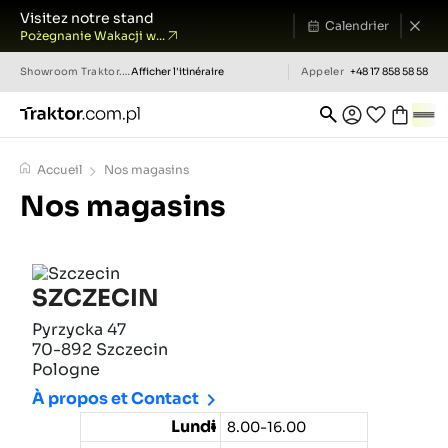
Visitez notre stand
Calendrier
Pożegnanie Wakacji w...
Showroom
Traktor.com.pl
Afficher l'itinéraire
Appeler
+48 17 858 58 58
Accueil
Nos magasins
Nos magasins
SZCZECIN
Pyrzycka 47
70-892 Szczecin
Pologne

À propos et Contact
Lundi
8.00-16.00