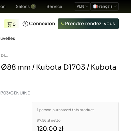
ion
Salons
Service
PLN
Français
3
Connexion
Prendre rendez-vous
0
uvelles
Joint de culasse / Ø88 mm / Kubota D1703 / Kubota L3408
/ Ø88 mm / Kubota D1703 / Kubota
D1703/GENUINE
1 person purchased this product
97,56 zł
netto
120,00 zł