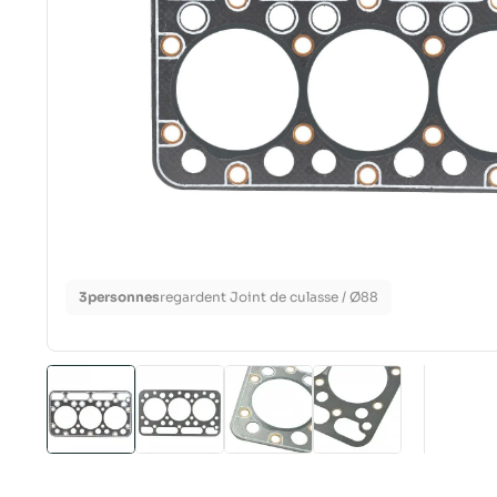
3
personnes
regardent Joint de culasse / Ø88