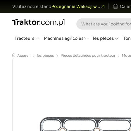
Visitez notre stand
Pożegnanie Wakacji w...
Calen
Tracteurs
Machines agricoles
les pièces
Ton
Accueil
les pièces
Pièces détachées pour tracteur
Mote