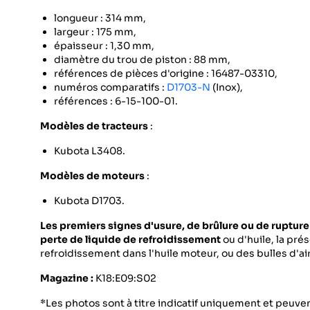
longueur : 314 mm,
largeur : 175 mm,
épaisseur : 1,30 mm,
diamètre du trou de piston : 88 mm,
références de pièces d'origine : 16487-03310,
numéros comparatifs :
D1703-N
(Inox),
références : 6-15-100-01.
Modèles de tracteurs
:
Kubota L3408.
Modèles de moteurs
:
Kubota D1703.
Les premiers signes d'usure, de brûlure ou de rupture
perte de liquide de refroidissement
ou d'huile, la pré
refroidissement dans l'huile moteur, ou des bulles d'air
Magazine :
K18:E09:S02
*Les photos sont à titre indicatif uniquement et peuvent