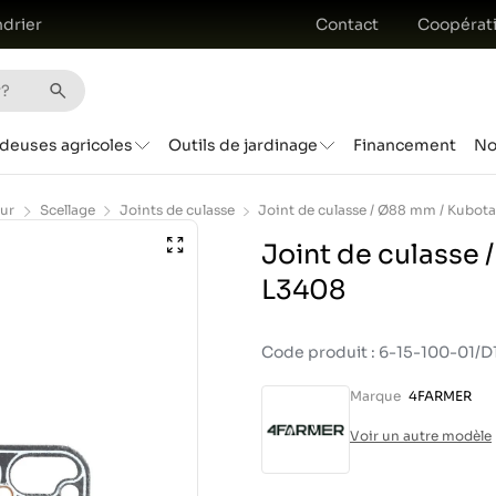
drier
Contact
Coopérat
deuses agricoles
Outils de jardinage
Financement
No
ur
Scellage
Joints de culasse
Joint de culasse 
L3408
Code produit : 6-15-100-01/
Marque
4FARMER
Voir un autre modèle