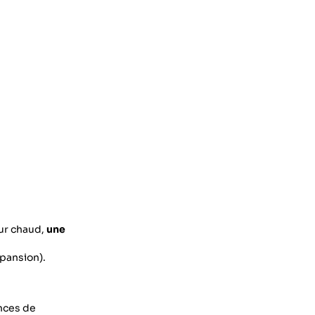
ur chaud,
une
e
xpansion).
ences de