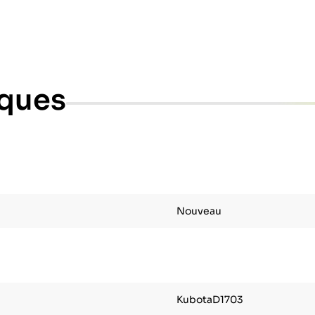
iques
Nouveau
KubotaD1703