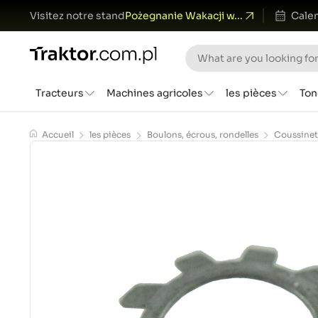
Visitez notre stand
Pożegnanie Wakacji w...
Calen
Tracteurs
Machines agricoles
les pièces
Ton
Accueil
les pièces
Boulons, écrous, rondelles
Coussinet