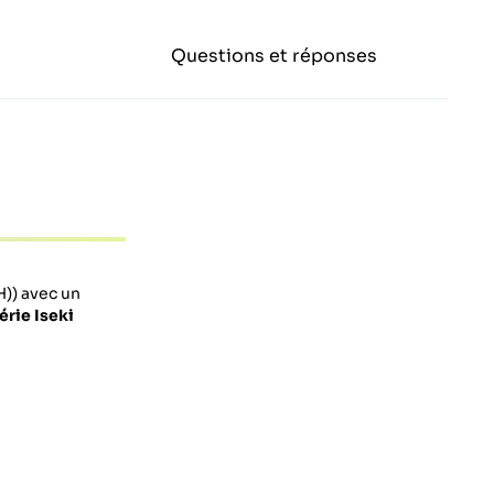
Questions et réponses
H)) avec un
série Iseki