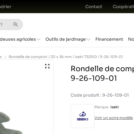
drier
Contact
Coopérat
deuses agricoles
Outils de jardinage
Financement
No
s
Rondelle de comptoir / 20 x 36 mm / Iseki TS2510 / 9-26-109-01
Rondelle de compt
9-26-109-01
Code produit : 9-26-109-01
Marque
Iseki
Voir un autre modèle