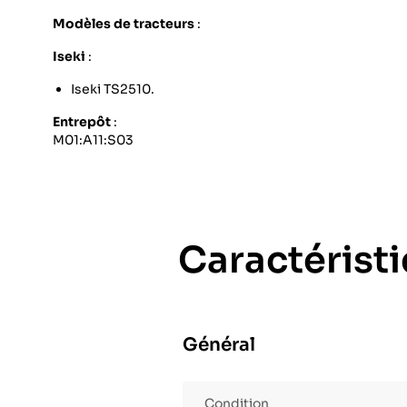
Modèles de tracteurs
:
Iseki
:
Iseki TS2510.
Entrepôt
:
M01:A11:S03
Caractérist
Général
Condition