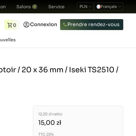
ion
Salons
Service
PLN
Français
3
Connexion
Prendre rendez-vous
0
uvelles
oir / 20 x 36 mm / Iseki TS2510 /
12,20 zł
netto
15,00 zł
TTC 23%