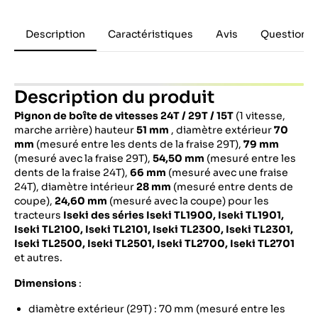
Description
Caractéristiques
Avis
Questions 
Description du produit
Pignon de boîte de vitesses 24T / 29T / 15T
(1 vitesse,
marche arrière) hauteur
51 mm
, diamètre extérieur
70
mm
(mesuré entre les dents de la fraise 29T),
79 mm
(mesuré avec la fraise 29T),
54,50 mm
(mesuré entre les
dents de la fraise 24T),
66 mm
(mesuré avec une fraise
24T), diamètre intérieur
28 mm
(mesuré entre dents de
coupe),
24,60 mm
(mesuré avec la coupe) pour les
tracteurs
Iseki
des séries Iseki TL1900, Iseki TL1901,
Iseki TL2100, Iseki TL2101, Iseki TL2300, Iseki TL2301,
Iseki TL2500, Iseki TL2501, Iseki TL2700, Iseki TL2701
et autres.
Dimensions
:
diamètre extérieur (29T) : 70 mm (mesuré entre les