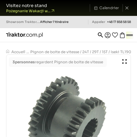
Visitez notre stand
Calendrier
Pożegnanie Wakacji w...
Showroom
Traktor.com.pl
Afficher l'itinéraire
Appeler
+48 17 858 58 58
Accueil
...
Pignon de boite de vitesse / 24T / 29T / 15T / Iseki TL1901 
3
personnes
regardent Pignon de boite de vitesse