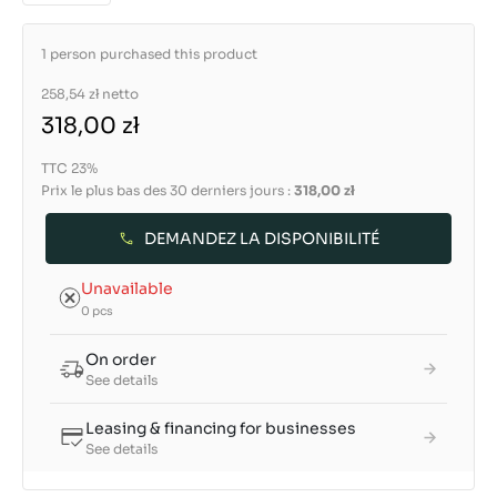
1 person purchased this product
258,54 zł
netto
318,00 zł
TTC 23%
Prix le plus bas des 30 derniers jours :
318,00 zł
DEMANDEZ LA DISPONIBILITÉ
Unavailable
0 pcs
On order
See details
Leasing & financing for businesses
See details