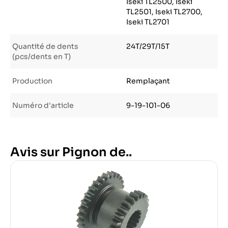
Iseki TL2500, Iseki
TL2501, Iseki TL2700,
Iseki TL2701
Quantité de dents
24T/29T/15T
(pcs/dents en T)
Production
Remplaçant
Numéro d'article
9-19-101-06
Avis sur Pignon de..