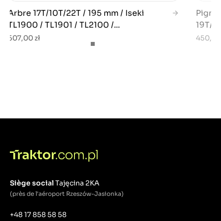
Arbre 17T/10T/22T / 195 mm / Iseki
Pignon
TL1900 / TL1901 / TL2100 /...
19T/35
507,00 zł
450,00
Siège social
Tajęcina 2KA
(près de l'aéroport Rzeszów-Jasionka)
+48 17 858 58 58