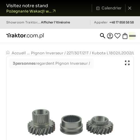
Visitez notre stand
Calendrier
Pożegnanie Wakacji w...
Showroom
Traktor.com.pl
Afficher l'itinéraire
Appeler
+48 17 858 58 58
Accueil
...
Pignon inverseur / 22T/30T/21T / Kubota L1802/L2002/L
3
personnes
regardent Pignon inverseur /