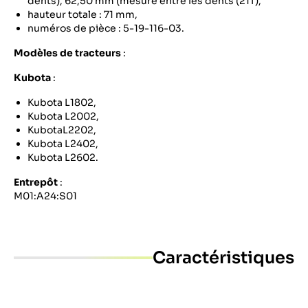
dents), 62,50 mm (mesuré entre les dents (21T),
hauteur totale : 71 mm,
numéros de pièce : 5-19-116-03.
Modèles de tracteurs
:
Kubota
:
Kubota L1802,
Kubota L2002,
KubotaL2202,
Kubota L2402,
Kubota L2602.
Entrepôt
:
M01:A24:S01
Caractéristiques