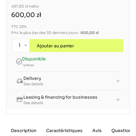
487,80 zł
netto
600,00 zł
TTC 23%
Prix le plus bas des 30 derniers jours :
600,00 zł
Ajouter au panier
Disponible
1 pieces
Delivery
See details
Leasing & financing for businesses
See details
Description
Caractéristiques
Avis
Questions 