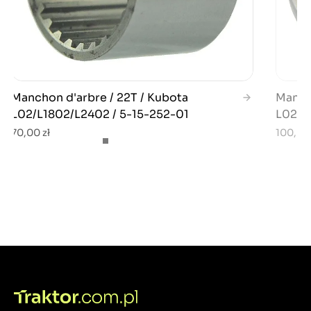
Manchon d'arbre / 22T / Kubota
Mancho
L02/L1802/L2402 / 5-15-252-01
L02/L
70,00 zł
100,00 