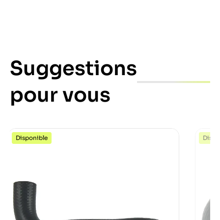
Suggestions
pour vous
Disponible
Dispo