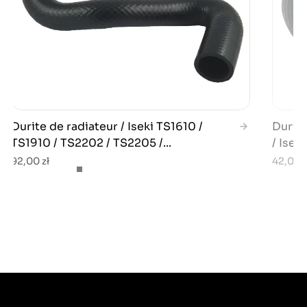
Durite de radiateur / Iseki TS1610 /
Durite
TS1910 / TS2202 / TS2205 /...
/ Isek
92,00 zł
42,00 z