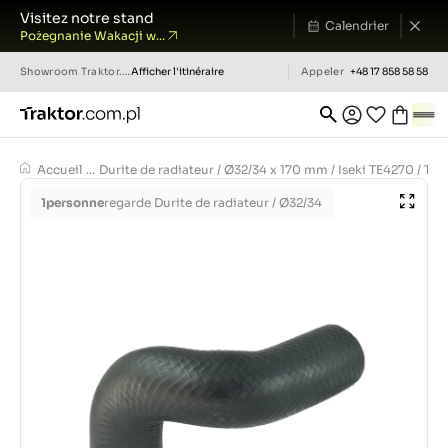
Visitez notre stand
Calendrier
Pożegnanie Wakacji w...
Showroom
Traktor.com.pl
Afficher l'itinéraire
Appeler
+48 17 858 58 58
Accueil
...
Durite de radiateur / Ø32/34 x 170 mm / Iseki TE4270 / TE4
1
personne
regarde Durite de radiateur / Ø32/34