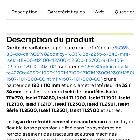
Description
Caractéristiques
Avis
Questions 
Description du produit
Durite de radiateur
supérieure (durite inférieure
%C5%
BC-do-ch %C5% 82odnicy- %C3% B8-2235-x-340-mm-
iseki-tl1900-tl2100-tl2300-tl2500-tl2700-9-12-103-
02.html">9-12-103-02
, radiateur
%C5% 82odnica-iseki-
te4270te4350tl1900tl1901tl2100tl2101tl2300tl2301tl2500tl
1507-101-300-00.html">1507-101-300-00
) d'une
hauteur de
120 / 110 mm
et un diamètre intérieur de
32 /
34 mm
pour les tracteurs
Iseki
des
modèles Iseki
TE4270, Iseki TE4350, Iseki TL1900, Iseki TL1901, Iseki
TL2100, Iseki TL2101, Iseki TL2300, Iseki TL2301, Iseki
Série TL2500, Iseki TL2501, Iseki TL2700
et autres.
Le tuyau de refroidissement en caoutchouc
est un tuyau
flexible basse pression utilisé dans les systèmes de
refroidissement des tracteurs et autres machines