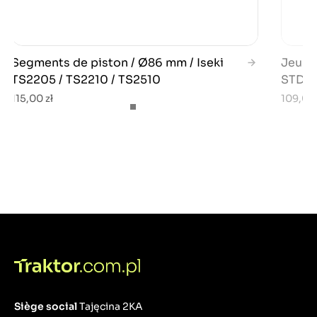
Segments de piston / Ø86 mm / Iseki
Jeu d
TS2205 / TS2210 / TS2510
STD /
115,00 zł
109,00 
Siège social
Tajęcina 2KA