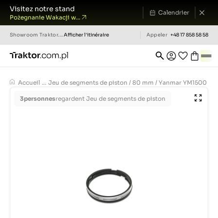
Visitez notre stand
Calendrier
Pożegnanie Wakacji w...
Showroom
Traktor.com.pl
Afficher l'itinéraire
Appeler
+48 17 858 58 58
Accueil
...
Jeu de segments de piston / 80 mm / Yanmar YM1500
3
personnes
regardent Jeu de segments de piston